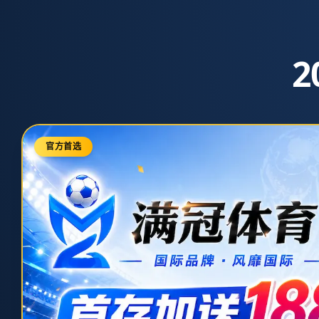
诚信为本，市场在变，诚信永远不变...
首
新闻中心
新闻中心
公司新闻