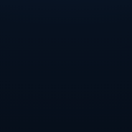
：迈克布朗被解雇的背景**
*曾为他的球队带来显著的战绩提升。他以良好的战术部署和与
他的突然离职不仅让教练圈感到不解，也让许多球队管理层意识
的案例，涉及团队表现、管理层压力和外部期待等多重因素。
的反应代表了教练圈的心声**