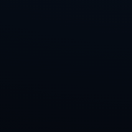
**案例分
*我们可以
中，并未能
建立深厚的
**教练们
布朗事件后
理层在做出
考他们在团
总之，迈克
压力与团队
上一篇 
下一篇 