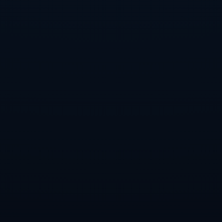
对这一事件的反应极具代表性，他不仅表达了对布朗的支持，也
，*卡莱尔*非常清楚职业生涯中的起伏。他表示，**教练需要时
可能对球队长期发展不利。