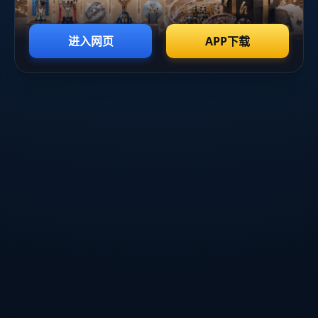
為勝利的天平已向葡萄牙傾斜時，**C羅**親自走上舞台，用兩
，打進個人本屆歐洲杯的首球。僅僅3分鐘後，C羅再度上演精