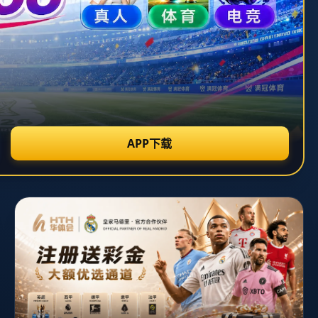
发布日期：2026-07-06T10:34:19+
F組第1輪：匈牙利0-3葡萄牙 格雷羅首開紀錄C羅梅開二度，展現王
年歐洲足球錦標賽（簡稱「歐洲杯」）F組的首場較量中，匈牙利
隊以**3-0**的大勝拉開了冠軍衛冕之旅的序幕。作為一場備受
傳奇**C羅（克里斯蒂亞諾·羅納爾多）**梅開二度，成功鎖
焦點戰役：格雷羅打破僵局**
3分鐘，儘管葡萄牙掌控了絕大部分球權，但匈牙利隊憑藉強硬
現在比賽第84分鐘，葡萄牙的**拉斐爾·格雷羅（Raphaël Gue
進球不僅打破了場上的僵局，也讓匈牙利球員的防守耐心徹底崩
門紅彰顯了葡萄牙球員技術的靈活性和耐心進攻的策略。他的這
邊後衛的格雷羅，這次參與進攻並取得關鍵進球，堪稱葡萄牙隊
C羅：不可阻擋的傳奇**