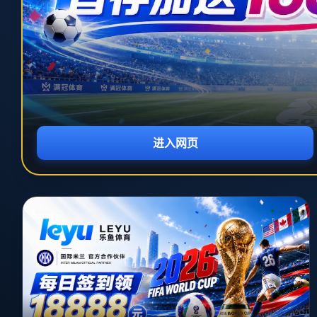
行业动态
**歐洲杯
在2021
中，葡萄牙
隨後由球壇
### **
比賽的前8
轉折點終於出
球門。這粒
格雷羅的開
果。作為左
### **