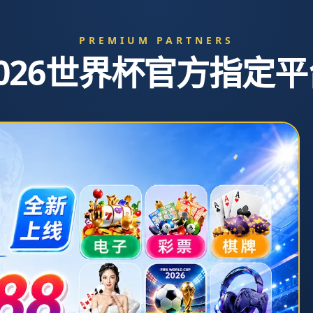
页
关于我们
产品中心
歐洲杯F組第1輪匈牙利0-3葡萄牙 格雷