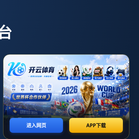
服务热线：024-6381303
企业邮箱
新闻动态
联系方式
当前位置：
首页
>
新闻中心
羅首開紀錄C羅梅開二度.