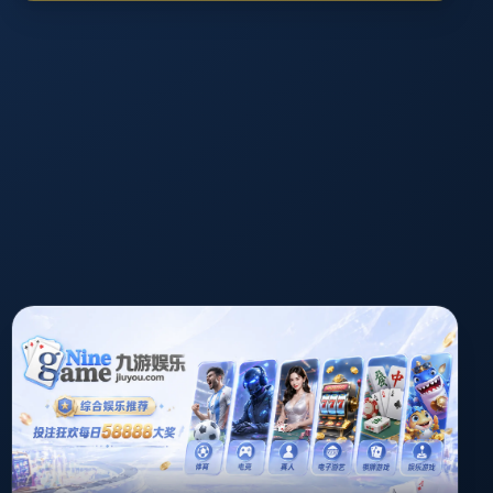
08:00
者風範**
與葡萄牙的對決吸引了世界足球迷的目光。在這場比賽
矚目的焦點對決，葡萄牙隊由**格雷羅**首開紀錄，
定勝局，向世界展現了其強大實力和雄心。
的防守與主場球迷的助威，始終讓葡萄牙無法進球。
rreiro）**成功打破僵局！他的射門經碰撞後折射入
潰。
粒進球並非偶然，而是整場葡萄牙隊不懈努力的結
戰略多樣化的成功體現。