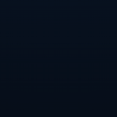
粒進球，C羅成功刷新歐洲杯歷史進球紀錄，成為賽事史上進球最
證明，即使已經36歲，C羅依然具備世界級水準的體能、射門
力。