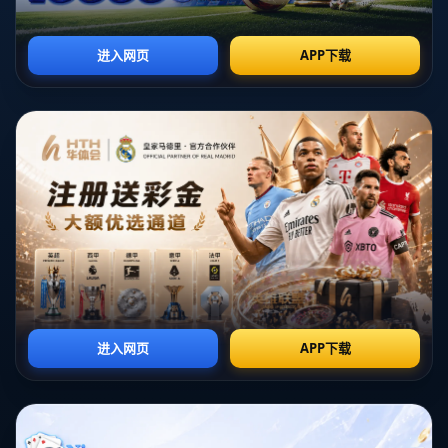
### **从私人空间到世界级“小型博物馆”**
将一名球星居住的房间改造成博物馆看似匪夷所思，但细品
不难理解这一决定。**博物馆并不仅是保留物件的地方，更
是记录故事、传承精神的载体**。梅西的卧室既是阿根廷夺
冠的不朽象征，也是一代球迷热爱足球、追逐梦想的情感寄
托。
据卡塔尔大学透露，这间房间将在保留原有布置的基础上，
加入更多丰富的陈列与解说。展品可能包括梅西在世界杯期
间使用的个人物品，比如球衣、赛前笔记、生活用品等。此
外，还可能通过多媒体展示技术重现赛前精彩场景，身临其
境般地邀游客感受那份来自**“球王梅西”的冠军气场**。
此外，这座“小型博物馆”将不仅仅以物件取胜，也在传递一
份观念——**足球的成功不止是天赋的绽放，更是坚持、规
划和团队精神的结合**。对于想追求成功的年轻人，这是一
份有形与无形的双重激励。