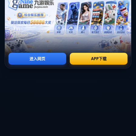
### **这种做法的先例和成功范例**
事实上，将名人生活场景改建成博物馆并不是首次出现在体
育界。在全球范围内，也有不少相似的成功案例。例如，**
迈克尔·乔丹当年的训练球馆**被转化为访客中心，每年吸引
无数篮球迷前来，通过亲身体验历史，重燃对篮球的热爱。
同样，足球界也有类似的实例。例如，巴西的“贝利博物
馆”，记录了这位足坛传奇的一生，同样以展示贝利曾居住
的空间为核心，搭配其个人物品和重要比赛资料。这种方式
不仅丰富了球迷的文化体验，也成了地方经济的增长来源。
### **梅西粉丝不容错过的朝圣地**
对于全球无数梅西的铁杆粉丝来说，这座“小型博物馆”无疑
成为了一处不可错过的朝圣地。不管是想要追踪他成功背后
的故事，还是重温卡塔尔世界杯的荣耀时刻，参观这间房间