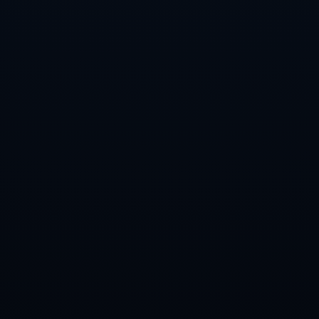
而拜仁则以整体强大的实力再度解析了为何他们是德甲的领
头羊。这不仅是一场胜利，更是一场关于毅力与智慧的较
量，为广大球迷奉上了一场值得铭记的经典赛事。同时，这
场比赛再次引发了对足球团队协作和个人能力的深入思考，
让我们期待接下来更加精彩绝伦的足球盛宴。
上一篇 : 英超第10輪阿森納3-2利物浦 炮兵重返榜