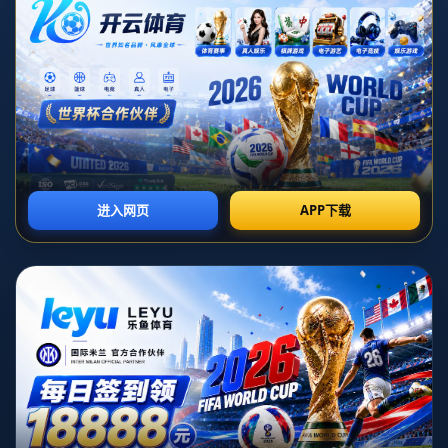
**德甲第26轮拜仁慕尼黑4-0斯图加特：戴维斯染红，莱万帽
子戏法引爆赛场**
在充满激情与悬念的德甲赛场上，拜仁慕尼黑在第26轮迎战
斯图加特，以4-0的绝对优势取得了压倒性的胜利。这场比赛
不仅是一场**进球盛宴**，更是一场充满戏剧性的对抗。阿
方索·戴维斯的早早染红和罗伯特·莱万多夫斯基的完美谢幕
成为全场的焦点。让我们一同回顾这场让人热血沸腾的比
赛。