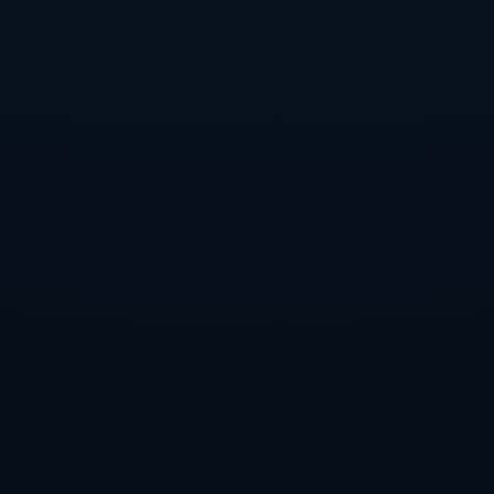
要比赛的洗礼后，球员们的心态以及比赛经验显然要更加成
熟。
3、战术安排
从战术层面来看，巴黎圣日耳曼在比赛中很可能采用高位压
迫战术，以尽快找到进攻机会。球队需要通过灵活的传接配
合，利用姆巴佩和内马尔的速度来撕破米兰的防线，并通过
快速反击来打击对手。
米兰则可能会采取相对保守的防守战术，注重稳固的防线。
如果能够有效地盯防姆巴佩，并在中场控制住比赛节奏，米
兰或许能够实现反击。同时，米兰将会尝试利用定位球等战
术，增加进攻多样性。
战术的布置是团队合作与个人能力的结合，最终将决定比赛
的结果。两支球队在比赛中的临场调整也将至关重要，这可
能会对比赛结果产生决定性影响。
4、历史交锋记录
纵观历史交锋，巴黎圣日耳曼与米兰在欧战的交手并不频
繁，但每次对决都充满火药味。两队均曾是欧洲足坛的霸
主，过去的辉煌交织着现在的较量，让本场对决添上一层历
史厚重感。
在最近的一场交锋中，米兰以微弱优势战胜PSG，这为本场
比赛增添了不少悬念。米兰的表现，让巴黎在心理上受到了