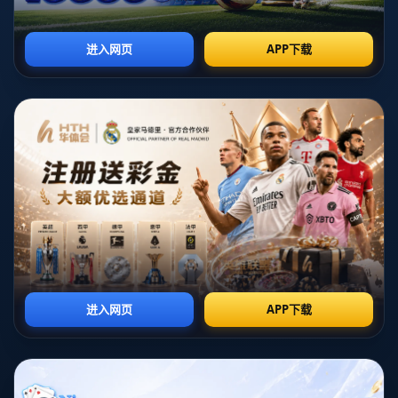
1、比赛的重要性
巴黎圣日耳曼与米兰的对决不仅是两支顶级球队的较量，更
是一场关系到欧战积分榜的重要比赛。对于PSG来说，他们
需要保住在小组赛中的竞争力，而米兰则希望通过这场胜利
巩固自身在欧洲赛场上的地位。
这样的一场顶尖对决，吸引了大量球迷的关注。姆巴佩作为
世界级球星，其个人表现将直接影响比赛的走势。PSG在最
近的比赛中状态起伏，但若姆巴佩能够发挥出色，球队完全
有能力在客场抢分。
此外，这场比赛也是两座城市足球文化的碰撞。巴黎和米兰
这两个城市有着各自丰富的足球历史，比赛的胜负将不仅仅
影响到球队的排名，更会影响到球迷们对球队的支持与情
感。
2、实力对比
从纸面上来看，巴黎圣日耳曼在整体实力上略胜米兰。姆巴
佩的速度与技术能够打破任何防线，而PSG整体的攻击力也
非常强大，拥有多名顶级进攻球员，使得他们的进攻威胁无
处不在。
然而，米兰同样不容小觑。球队在意甲的表现稳定，拥有一
支出色的防守队伍。他们的防线在面对强敌时表现出来的韧