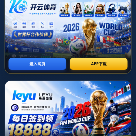
本文将围绕姆巴佩领衔的巴黎圣日耳曼（PSG）与米兰的对
决，进行详细的分析与展望。从比赛的重要性入手，逐步探
讨双方球队的实力对比、战术安排以及历史交锋记录，最后
分析其对未来赛季可能产生的影响。文章将通过对最新比分
的解读，探讨两队在本场比赛中的表现，分析姆巴佩的发挥
如何影响比赛结果，并展望詹姆斯与米兰队的胜负前景，力
求为读者提供全面而深刻的见解。