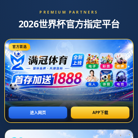
新闻中心
分类
姆巴佩领衔巴黎圣日耳曼对决米兰最新比分分析与胜
负前景展望
发布日期：2026-07-06T10:34:19+08:00