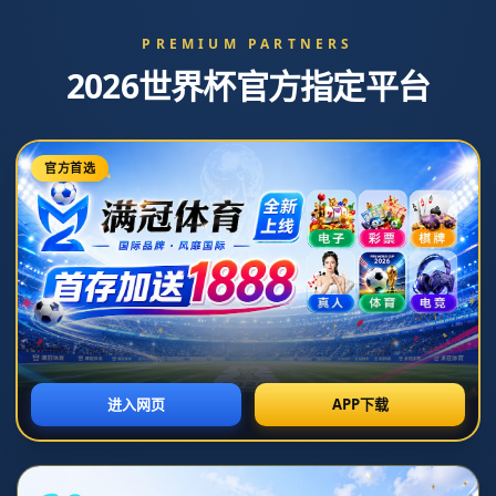
新闻中心
分类
世界杯竞猜平台玩法新手必学
发布日期：2026-07-06T10:34:19+08:00