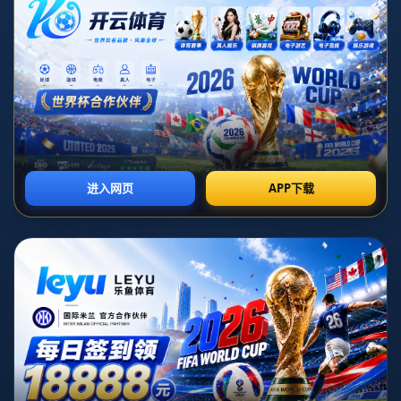
世界杯竞猜平台玩法新手必学概览
每到世界杯开赛前后,各类竞猜平台人气都会瞬间飙升,老玩
家忙着研究盘口,新玩家则一边看球一边疑惑:“这些让球、大
小球到底什么意思”“下注顺序是不是越早越好”“跟着别人的
方案买是否安全”。如果你也有类似问题,那就说明已经站在
了世界杯竞猜玩法入门的门槛上,只差系统地了解一些基础规
则与实战技巧。本文会用尽量通俗的方式,帮你在看懂玩法的
前提下,更理性地参与竞猜,少走弯路,把注意力放在“如何看明
白”“怎么玩得稳”而不是盲目凑热闹。
理解世界杯竞猜平台的基本结构
对于新手而言,先弄清楚平台里常见的几个模块非常重要。多
数正规世界杯竞猜平台都会包含赛事列表、玩法类型、赔率
区间、注单记录等功能区域。赛事列表显示当天以及未来几
天的比赛,按时间或者赛事阶段排序;玩法类型则是你真正要
做选择的地方,比如胜平负、让球、大小球、比分、半全场、
角球等;赔率是平台给出的“回报倍率”,是衡量风险和收益的
关键指标;注单记录则方便你回顾自己的决策,进行复盘分
析。初次接触时,建议先锁定某一场关注度高的比赛,从最基
础的玩法入手,不要一下子被满屏的数字和选项淹没。
胜平负玩法新手的首选入口
在所有世界杯竞猜玩法中,胜平负是最直观也最容易理解的类
型。平台会给出主胜、平局、客胜三种结果,用户只需选择一