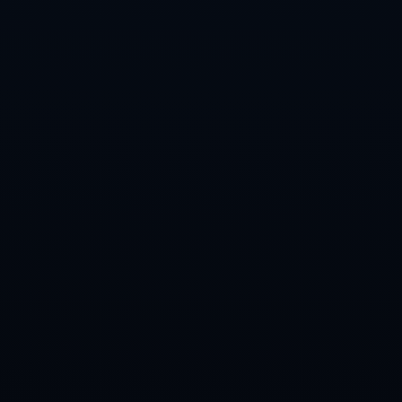
世界杯本质上是一场全球性的足球盛宴,竞猜平台则为观赛提
供了另一种互动方式。对于新手来说,所谓“玩法必学”并不是
要在短时间内掌握高级技巧或复杂模型,而是学会在欢乐的氛
围中保持理性:懂得基本投注类型,清楚赔率的含义,具备基本
的风险意识,能够透过表面的热门队、明星球员,看到更完整
的比赛信息。无论你选择简单的胜平负,还是逐步尝试让球、
大小球、串关等玩法,只要做到知其然并知其所以然,就已经
超越了盲目跟风的大多数人。在这样一个节奏紧张、信息爆
炸的世界杯周期里,懂玩法、会筛选、敢克制,才是真正意义
上的新手进阶之路。