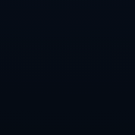
2026-07-03T10:34:12+08:00
2026世界杯竞猜投注技巧分享
2026世界杯竞猜投注技巧分享 在漫长的四年等待之后 2026世界杯
不仅是球迷的狂欢 也是很多人体验竞猜乐趣的黄金时刻 想要在世
界杯竞猜中赢得更多而不是靠运气和情怀瞎押 你需要的不是所谓
内幕 而