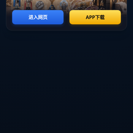
，最受期待的莫過於曼城與利物浦之間的對決。兩隊作為近年來
**德布勞內**的出色表現，連續發起精準的進攻，數次威脅到利物浦
多次突破曼城的中場。這場比賽不僅展示了雙方的技戰術水平，
驚艷表現**
中，升班馬總是能夠帶來驚喜。本輪**布倫特福德**面對阿森
*布倫特福德**憑藉著堅強的防守和快速的反擊策略，在比賽中
伐。這場比賽讓人深刻感受到英超聯賽“無弱旅”的真諦。
戰：一場事關生死的較量**
奪，保級戰也是英超的另一大主題。本輪比賽中，**埃弗頓**與
了激烈的對抗，各自的防線都承受了巨大壓力。**埃弗頓**憑
影響到兩隊的保級形勢，也對其他保級球隊形成了巨大的壓力。
冠軍和保級形勢變化**
賽的結果，英超榜首位置和保級形勢都發生了微妙的變化。**切爾
失誤都可能帶來名次的大幅變動。而在保級區，像**南安普敦**
才有可能保住英超席位。值得注意的是，這樣的競爭局面使得每
超賽事讓球迷們在緊張、激烈的氛圍中感受到了足球的魅力。無
無與倫比的斗志和激情。這一輪比賽的點滴不僅豐富了英超的賽