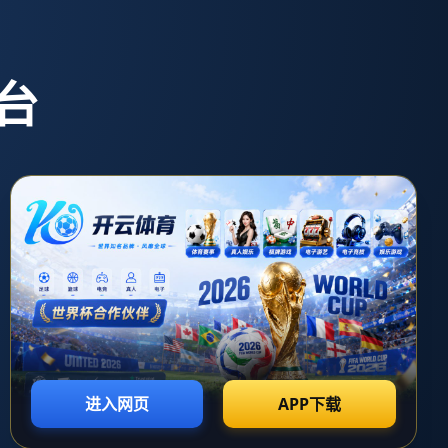
服务热线：024-6381303
企业邮箱
新闻动态
联系方式
当前位置：
首页
>
新闻中心
輪比賽集錦.