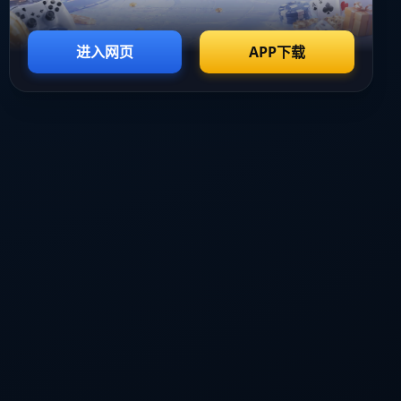
英超的傳統強隊，這場比賽可謂看點十足。**曼城
的後防線。而**利物浦**則依賴於**薩拉赫**的
更將英超的競爭提升至新的高度。
納的比賽中，他們再次證明了自己不是任人宰割的魚
取得了寶貴的進球，甚至在一段時間內壓制住了阿森
**諾里奇**的交鋒被視為一場生死之戰。兩隊在上
藉後半場的調整和一記反擊進球，最終驚險獲勝。比
西**和**曼城**在爭冠道路上的競爭愈發激烈，
和**諾里奇**這樣的球隊，需要在接下來的比賽中
一場比賽都充滿了戲劇性和不確定性。
論是為冠軍而戰，還是為生存而拼搏，各隊都在球場
事畫卷，也書寫了足球世界的新篇章。