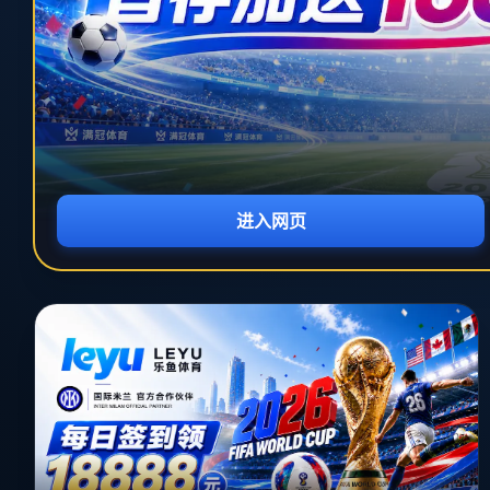
行业动态
**22-
在熙熙攘攘
為場上的激
刻與精彩瞬
**強強對