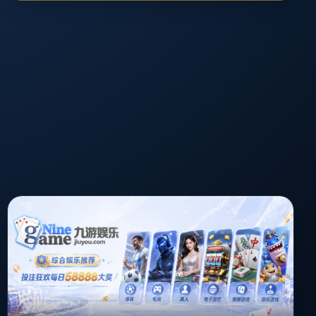
08:00
絕倫，讓人回味無窮。在這一輪比賽中，不僅僅是因
回顧這波瀾壯闊的第27輪比賽，探索其中的關鍵時