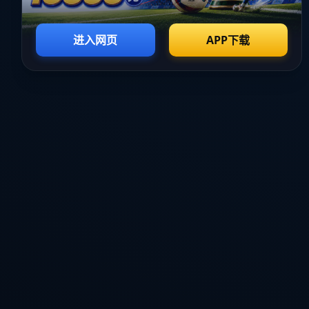
在這一輪中
**憑藉著
快速反擊，
**升班馬的
在英超聯賽
腩隊伍。*
納的進攻步
**保級大
除了冠軍爭
半場就展開
賽結果不僅
**分析：
隨著本輪比
任何一場的
全力以赴，
第27輪英
上展現出了