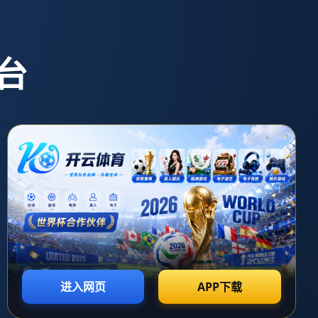
服务热线：024-6381303
企业邮箱
新闻动态
联系方式
当前位置：
首页
>
新闻中心
斷崖式領先瓜迪奧拉、法甲第一最憋