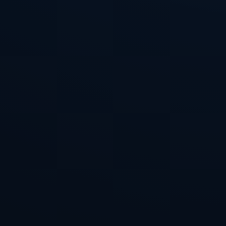
这不仅是薪
量标准。相
**法甲的特
特别值得注
认为是“*
**总结：
西蒙尼以2
表了一种兼
中，我们看