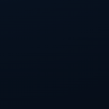
和利物浦的投入都极为庞大，然而薪水并非唯一的衡
更加剧了他的个人价值。
对其他大联赛略显逊色，巴黎圣日耳曼的主帅却被
要在**欧冠赛场上证明自身**。
术成功，还因为他在整个市场中的稀缺与独特性。他代
球队在薪资决策上所面临的复杂选择。从这一榜单
略考量。