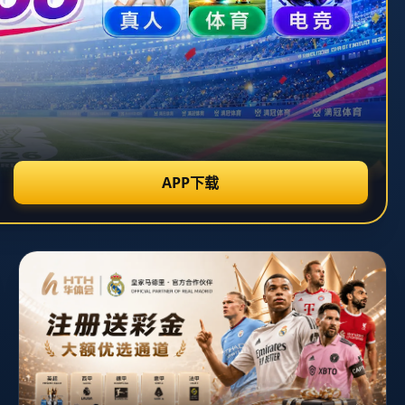
发布日期：2026-07-06T10:34:19+
大联赛薪水最高主帅：西蒙尼如何成为行业领袖**
中，主教练的薪水往往反映了他们所带来的价值和成功。令人瞩目
元**的薪水遥遥领先于其他竞争者，成为了五大联赛中薪水最高
的巨大差异。
的独特价值与薪资结构**
德里竞技的成功案例无疑可以解释他的高薪酬。自他上任以来，
，还在欧洲赛场上取得了显著成绩。这些成就体现了西蒙尼在战
练市场上最具价值的资产之一**。
对于西蒙尼的高需求也反映在他的**合同结构**上。马德里竞
相较于其他顶级教练，西蒙尼的薪水水平无疑展现了他在球场和市
拉与其他顶级教练的薪资对比**