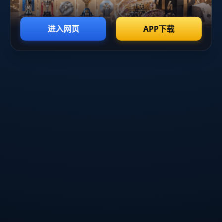
成对比的是曼城主帅瓜迪奥拉，尽管他同样以**战术创新和冠军
除了瓜迪奥拉，我们还看到像利物浦的克洛普、切尔西的新任主
尼的高度。