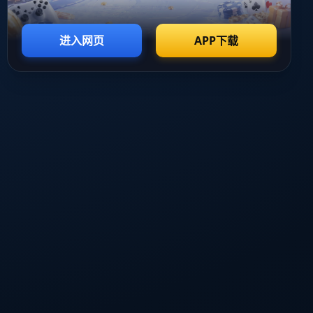
头衔闻名于世**，但他的年薪却不及西蒙尼。在五
教练以及巴黎圣日耳曼的主帅等，他们的薪水都没