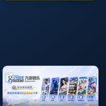
08:00
的是，马德里竞技的主教练迭戈·西蒙尼以**每年
的主教练。这不仅引发了广泛的讨论，也反映出当今足
马德里竞技不仅在西甲联赛中屡次挑战皇马和巴萨
术上的深厚造诣和带队能力，也正是这些因素使他
技愿意支付高额薪水，以确保这位战术大师不被其他
场上的**双重影响力**。