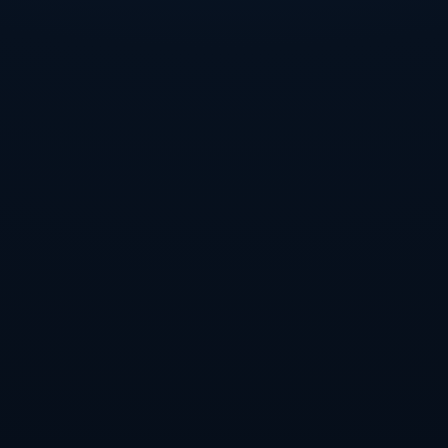
资数字上的差异，更是一种市场反映。在**英超联赛**，曼城
比之下，西蒙尼以相对较小的预算带领马德里竞技取得的成功，
殊状况**
意的是法甲联赛的情况。在这个联赛中，尽管各队的财政状况相
最憋屈的第一*”。这种“憋屈”不仅源于相对低的薪水，还因球队需
薪资背后的竞技与市场考量**
83万欧元的年薪成为薪水领头人，不仅仅因为他在球场上的战
具成功与市场价值的教练模式，同时也向我们展示了不同联赛和
到了足球世界中**价值衡量的多样性**，以及它背后隐藏的战