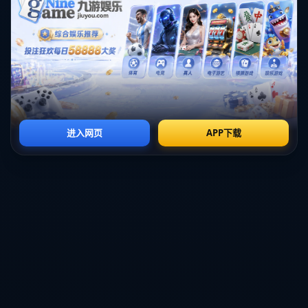
的關鍵因素。
### **球隊氛圍考驗：如何平衡核心與潛力股**
**萊萬多夫斯基**作為拜仁的頭號球星，自然被視為球隊核
心。然而，像屈桑斯這樣的潛力股選手，也希望能在高度競
爭中脫穎而出，給俱樂部帶來更多活力與選擇。在科曼時
代，拜仁逐步完成了從“進攻三叉戟”到“全能球隊”的過渡，
而這種多元化結構需要新老球員的通力合作才能維繫。