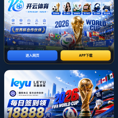
# 拜仁訓練場再曝內訌 萊萬與屈桑斯發生矛盾
在競技體育中，球員之間的矛盾並不新鮮，即便是如拜仁慕
尼黑這樣的豪門球隊亦不能免俗。**“拜仁訓練場再曝內訌”
**這一消息近日在各大媒體上迅速傳播，涉及的主角是球隊
頭號射手**羅伯特·萊萬多夫斯基**與年輕中場球員**米夏埃
爾·屈桑斯**。這一爭端的發生，不僅引起了球迷對隊內氛圍
的擔憂，也讓人再次思考球員間相處的潛在挑戰。
### **內訌再現：訓練場的爭執細節**
根據多家媒體爆料，事件起源於一次例行訓練。在激烈的對
抗訓練中，屈桑斯展現出強硬的態度，希望向隊友證明自己
的實力。然而，他的某些行為似乎超出了萊萬的容忍範圍，
導致雙方在場上發生了言語衝突，最終一度演變成身體接
觸。教練**托馬斯·圖赫爾**和其他隊友迅速干預，才避免事
態擴大。