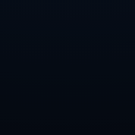
中，**主打進攻的球隊勝出比例更高**。以切爾西對布里斯
托城的比賽為例，切爾西憑藉三名前鋒的靈活配合，以4-1輕
鬆取勝。數據顯示，切爾西整場控球率高達72%，全場射門
高達18次，其中10次射正。而反觀布里斯托城，他們的防守
策略在面對頂尖進攻時顯得力不從心。
反之，曾寄希望於“鐵桶陣”的諾丁漢森林則嘗到了保守策略
的苦果。面對實力相近的富勒姆，他們試圖用穩固的防守耗
到加時，但最終因為防線疲勞導致最後時刻丟球，1-0落敗。
**這場比賽的教訓表明，足球終歸是進攻才能決定勝負的運
動**。
---
### 球迷熱議與未來展望
第4輪比賽中許多場景不僅烙印於場內，也激起了球迷們在
社交媒體上的熱烈討論。例如，阿斯頓維拉逆轉曼聯的第三
粒進球，一度在Twitter的熱搜榜連續停留24小時，引發了廣
泛的戰術討論。此外，普利茅斯門將背負球隊命運的英勇表
現也被形容為“現代版的大衛戰勝巨人”，成為本輪比賽不可
忽視的亮點。
隨著競爭愈加激烈，**英格蘭聯賽杯即將迎來更高層次的對
決**。這項賽事不僅是豪門爭冠的舞台，也是小球隊挑戰自
我的旅程。而第4輪比賽的故事，則再次彰顯了足球的迷人