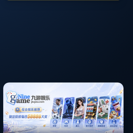
08:00
球迷们又迎来了一个充满激情与悬念的赛季。这项赛事不仅是