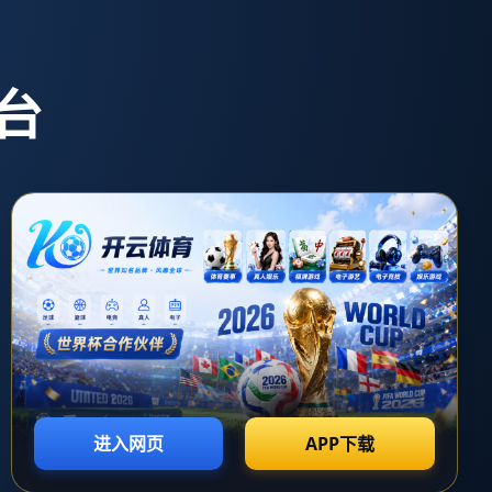
服务热线：024-6381303
企业邮箱
新闻动态
联系方式
当前位置：
首页
>
新闻中心
賽杯賽程表.