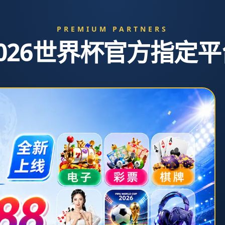
页
关于我们
产品中心
2022-2023賽季英格蘭聯