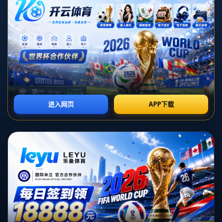
**巴黎圣日耳曼变成免签狂魔：多纳鲁马加盟背后的战略**
近年来，巴黎圣日耳曼（PSG）在欧洲足球界渐渐获得了“免
签狂魔”的称号。*这一次，他们又引入了意大利门将吉安路
易吉·多纳鲁马*，这一策略不仅再次证明了PSG的高效运作
能力，也为他们在欧洲足坛的影响力锦上添花。
**多纳鲁马加盟的背后策略**
多纳鲁马的到来并不是一场意外，而是PSG精心策划的结
果。*PSG管理层敏锐地抓住了自由市场的机会，积极与多
纳鲁马的经纪人展开对话*。在AC米兰未能续签这位天才
时，PSG果断出手。这不仅展示了他们在转会市场上的卓越
能力，也突显出俱乐部希望通过免签来增强球队实力的愿
景。
**免签策略的利与弊**
近年来，PSG在转会市场上的免签操作可谓如鱼得水。从传
奇的梅西到强力的拉莫斯，再到现在的多纳鲁马，这些免签
球员无不提高了球队的整体水平。免签的最大优势在于减少
了高额的转会费，*使得俱乐部能够更好地管理预算，专注
于其他领域的投资*。
然而，频繁的免签也存在潜在风险。首先，免签球员往往要
求较高的薪资，这可能会导致球队内部薪资结构的失衡。此
外，对于球队化学反应的影响也是不容忽视的。例如，球队
需要为新来的明星级球员找出合适的位置和战术，以确保团