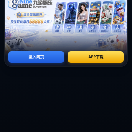
上一篇 : 國際米蘭官宣續約科拉羅夫 合同至2022.
下一篇 :山東泰山舉行告別儀式 費萊尼給克雷桑簽
名秀中文.
Copyright 2024
问鼎娱乐下载 - 体育电竞专享平台 - 真人娱乐尽在问鼎