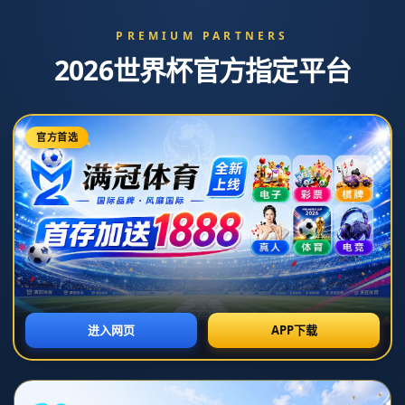
新闻中心
分类
巴黎變免簽狂魔：多納魯馬加盟.
发布日期：2026-07-06T10:34:19+08:00