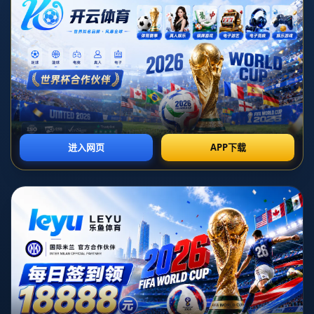
# 曝曼城提供60萬鎊固定周薪談續約：哈蘭德有望再次刷新
英超周薪紀錄！
隨著英超賽季如火如荼地進行，曼城球星**埃林·哈蘭德
（Erling Haaland）**再度來到聚光燈下，而這次不是因為他
無懈可擊的進球表現，而是因為一份震撼足壇的續約報價。
據消息稱，曼城計劃為這位挪威神鋒提供**每週60萬英鎊的
超高固定薪酬**。如果報價最終成真，這不僅將讓哈蘭德穩
穩坐上英超週薪榜首，還可能打破現有的聯賽薪資體系，重
新定義足壇超級巨星的價值。
## 曼城的野心：打造無可取代的核心