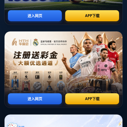
在不到一年的時間裡，哈蘭德已經成為曼城不可或缺的攻擊
尖刀。上賽季，他以驚人的**52粒進球**（涵蓋各項賽事）
打破多項紀錄，幫助球隊完成了英超、足總杯和歐冠「三冠
王」的偉業。對於曼城這樣一支雄心勃勃的球隊而言，鎖定
哈蘭德長期留隊自然是首要目標。
從今夏姆巴佩與巴黎聖日耳曼的矛盾，以及昔日像C羅、梅
西等球星因合同問題與球隊分道揚鑣可以看出，保持穩定的
陣容至關重要。曼城顯然不想重蹈覆轍，正是因此，他們願
意開出如此驚人的週薪，旨在長期將哈蘭德留在伊蒂哈德球
場。