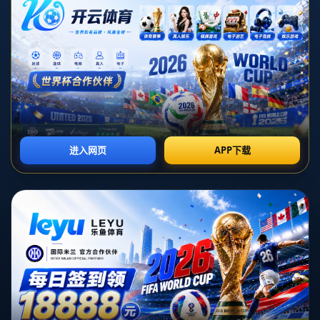
**标题所揭示的比赛事件分析：确保团队的稳定性与竞争力
**
在足球的世界里，每一场比赛都充满了不确定性，即使有超
级巨星如梅西在队伍中，他的缺席也可能成为比赛的转折
点。最近，纽约红牛以4-0的比分战胜了迈阿密国际，梅西未
能上场，而苏亚雷斯因为黄牌被关注。这不仅使得球迷们开
始思考明星球员的影响力以及团队协作的重要性，也引发了
媒体的广泛讨论。
**梅西的缺阵带来的影响**
梅西，这位阿根廷球星，被誉为当今世界上最伟大的足球运
动员之一。每当他缺席比赛，尤其是在关键赛事中，都会对
球队的表现产生巨大影响。以迈阿密国际为例，这支相对较
新的美职联球队由于梅西的加盟，人气和实力都得到了极大
的提升。然而，当梅西未能上场时，球队在进攻和防守上显
得有些无措，面对纽约红牛的猛烈攻势，最终以0-4告负。
**苏亚雷斯的表现和黄牌**
苏亚雷斯在比赛中因黄牌被进一步关注，这不仅仅因为他的
个人表现，也由于他在场上扮演的关键角色。虽然这位乌拉
圭前锋有着丰富的比赛经验和出色的得分能力，然而在对阵
纽约红牛的比赛中，他却表现平平，并在争抢中情绪失控，
导致领到黄牌。这样的事情提醒我们，即使是经验丰富的老