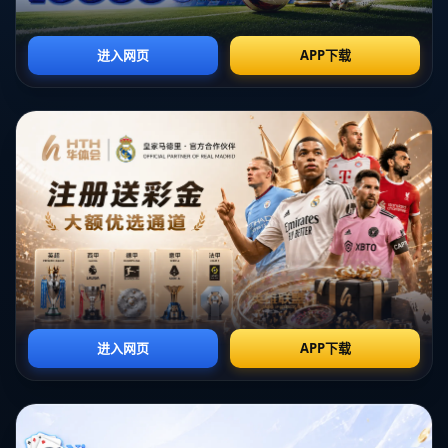
尽管中国队在签位上占据优势，但面对越南和阿曼这两支追
赶者，仍不可掉以轻心。**越南队**近年来进步显著，以充
满活力和协调性强的打法闻名。2019年的亚洲杯上，越南更
是闯进了四分之一决赛，展示出他们不可小觑的潜力。反观
**阿曼队**，作为中东足球的代表之一，他们拥有不俗的防
守反击能力。最近几年，阿曼队积极改革，其战术执行力和
攻守转换已得到显著提升。
**制胜之道**
为了在对阵越南和阿曼的比赛中取得全胜，中国队必须打出
自己的节奏。首先，**提高控球率**是争夺主动权的关键。
这不仅需要中场球员的精准传导，还要求全队在攻防转换中
具备极高的默契和效率。其次，中国队需要在**防守反击**
中发挥其精湛的**快速反击**能力，尤其是利用边路速度优
势撕开对手的防线。