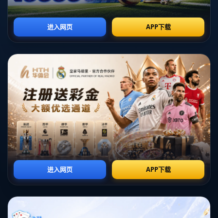
作为一位被广泛认可的优秀教练和前锋，亨利的回归不仅是
比利时足坛的一件大事，更可能在未来对欧洲乃至国际足球
格局产生深远影响。
---
### **亨利的回归：经验与激情的再度碰撞**
蒂埃里·亨利的名字无疑是足球历史中的传奇，他无论在球员
生涯还是教练生涯都亮点十足。自2016年首次加入比利时国
家队教练组以来，亨利以其深厚的职业经验和敏锐的战术思
维为球队注入新活力。他曾协助主教练罗伯托·马丁内斯带领
比利时队在2018年的俄罗斯世界杯中获得季军，这是比利时
历史上的最佳战绩之一。
如今，**“亨利重返比利时国家队”** 的消息不仅表明他与球
队之间仍然保持着深厚的信任关系，更象征着比利时国家队
渴望再次冲击国际赛场巅峰的坚定决心。对于一支需要平衡
新老队员、重塑核心竞争力的球队而言，亨利的到来或将起
到至关重要的作用。
---
### **比利时国家队现状：挑战与机遇并存**
近年来，被誉为“黄金一代”的比利时队虽然坐拥德布劳内、
库尔图瓦和卢卡库等世界级球星，但却始终未能在重大赛事
中登顶。在2022年卡塔尔世界杯中，使人遗憾的是球队未能
展现其应有的实力，早早止步于小组赛，这不仅让球迷倍感