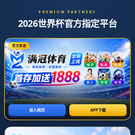
新闻中心
分类
比利時官方宣布亨利重返國家隊擔任助理教練.
发布日期：2026-07-06T10:34:19+08:00