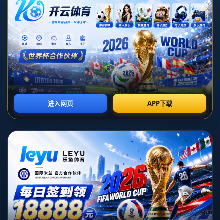
**英格兰代表队缺席了哪届世界杯？**
在全球体育盛会上，世界杯无疑是最受关注的足球赛事之
一，代表了各国家和地区最高的足球水平。**英格兰国家足
球队**，作为足球运动的发源地之一，其世界杯表现一直是
**球迷们关注的焦点**。然而，在漫长的世界杯历史中，英
格兰队也曾因各种原因而缺席部分赛事。这篇文章将带您了
解英格兰国家队究竟缺席了哪些届世界杯，并探寻背后的原
因。
**世界杯早期：英格兰的缺席**
世界杯始于1930年，而英格兰队最早的缺席是在1930年、
1934年和1938年这三届。这主要因为彼时英格兰足球协会与
国际足联之间存在矛盾，对世界杯赛事持保留态度。因此，
英格兰队未参加世界杯直到1950年才首次亮相。这种缺席并
非由于竞技水平问题，而是**英格兰与国际足球组织之间的
摩擦**。