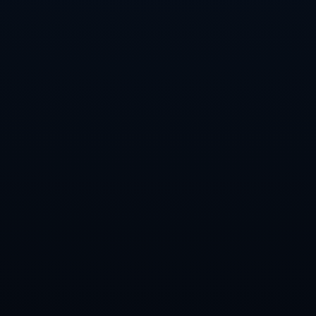
地亚。这次成绩的取得被认为要归功于英格兰足球长期以来
的持续努力与改善。通过引进现代化的训练设施、加强球员
心理素质的培养，英格兰队正逐步展现出强大的**复苏与进
步能力**。
从英格兰队缺席世界杯的历史中，我们可以看到，**外部政
治因素、内部竞技状态以及竞争环境**都可能影响一支球队
的参赛状况。因此，历史虽已成过往，但为当下与未来英格
兰队的发展提供了宝贵的借鉴经验。通过不断学习与适应，
英格兰队一定能在未来的世界杯中取得更加辉煌的成绩。