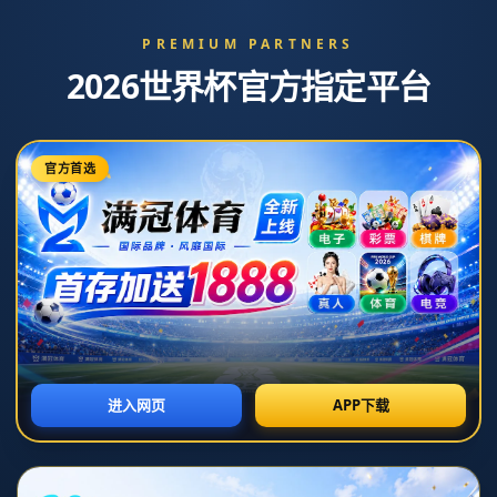
新闻中心
分类
曼聯投入4300萬鎊引進法國中衛瓦拉內.
发布日期：2026-07-06T10:34:19+08:00