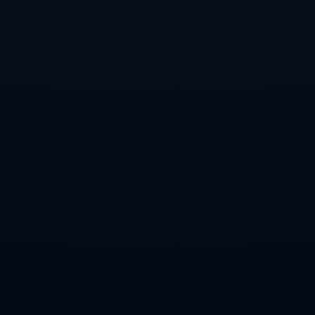
尤其是应对对手快速反击，将是他们需要解决的问题。
总的来说，这场比赛不仅展示了两队的技战术水平和球员实
力，也揭示了本赛季德甲联赛更多的可能性和悬念。在未来
的赛事中，如何保持良好的竞技状态并发挥每一位关键球员