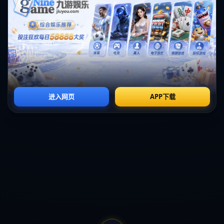
上一篇 : 津門虎敲定金洋洋加盟或接替宋嶽.
下一篇 :英超第10輪阿森納3-2利物浦 炮兵重返榜首
克洛普認努涅斯需面對翻譯問題.
Copyright 2024
问鼎娱乐下载 - 体育电竞专享平台 - 真人娱乐尽在问鼎
官网-wending yule
All Rights by
问鼎娱乐