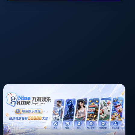
08:00
利时前锋**罗梅卢·卢卡库**，每一个决定都足以
（国米），并与新任主帅成功沟通。这一消息令许
米以来，卢卡库的表现一直令人印象深刻。在2020-
甲冠军。***国家米兰为卢卡库提供的平台，让他能够