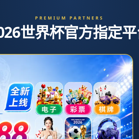
页
关于我们
产品中心
盧卡庫自宣留守國米 已和