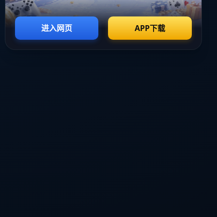
。许多球迷不禁担忧，这是否会影响到***卢卡库在
除了这种顾虑，还彰显了他的职业精神与对球队的忠
，很快与卢卡库进行深入交流。这种直接迅速的沟通显
种相互理解无疑为卢卡库的留守奠定了基础。
还在欧洲赛场上进一步进取。而作为中流砥柱，卢卡库
\*，进一步化解了卢卡库可能存有的疑虑。