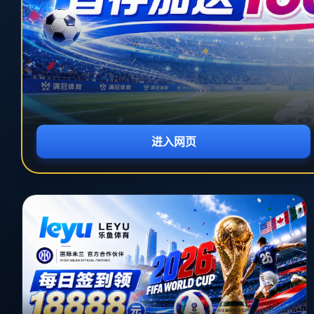
行业动态
**卢卡库
在足球世界
引起广泛关
多蓝黑军团
首先，**
2021赛
充分展示自