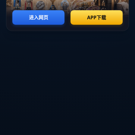
一段时间，国际米兰的管理层发生了巨变，包括球队主帅的更换
***。值得庆幸的是，卢卡库与**新主帅成功谈妥**，不仅消
一事件的几个关键点：**
新主帅的战术理念与卢卡库的契合度**：新主帅在接过国米教鞭后
卡库价值的认可，以及如何在新赛季中进一步利用他的特点。这
球队的未来发展规划**：国际米兰不仅希望在国内赛场继续称霸，
计划的重要一环。\*\*国际米兰对未来的明确规划和壮志雄心\*