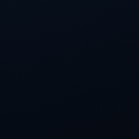
已久，但*国际米兰在经济上开出的条件足以匹配甚至超
续获得比赛机会与竞技挑战，也是其职业生涯的明智
无条件的支持与热情，这种无形的纽带是许多球员留队
围也是他选择留守的一大原因。
的决策背后，充满了职业理性与个人情感的交织。不
。足球场上的每一个决定，背后都有无数的故事，