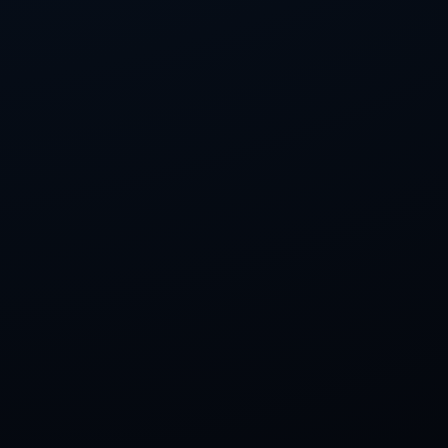
在特定情形下适用的优势，同时准备应对随之而来的
衡，才能在竞争激烈的赛场上立于不败之地。
官方微信
微信扫一扫