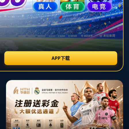
发布日期：2026-07-06T10:34:19+
息万变的足球世界中，战术调整与策略创新是每个成功教练的必
母”，象征性地发起猛烈进攻，暂时压制外界的批评与烦恼。本
足球教练如何应用“航母开炮”式的策略来应对团队面临的困境。
滕哈格的战术理念**