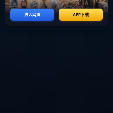
球哲学集中在高强度进攻和动态防守上。这种策略如同“航母开
，通过精准的传导与快速的推进来打乱对手的防线。**这种风
决策**。
暂的成功与潜在的风险
术确实带来了立竿见影的效果。在数场比赛中，他的球队如破竹
顺风顺水的时期后，部分深层问题可能会被隐藏。类似的情况在
期遗留的防守问题终究暴露出来，导致后续成绩波动。
战术应用的案例：**
2018-2019赛季的表现便是滕哈格成功运用“航母开炮”战术
连淘汰皇马和尤文等强敌。这种出其不意的“攻击波”不仅是战
深度的问题，最终与决赛无缘*。
调整的重要性
开炮”能迅速改变局面，但它也有局限性。对于*滕哈格*这样的
升稳健性。这需要教练对现有战术进行审视，理解何时需要变阵
构或扩展战术多样性。
管理与团队建设
高水准表现，教练除了战术布置外，良好的团队管理和球员心理
，可以提升整体效率和凝聚力*。例如，滕哈格对年轻球员的信