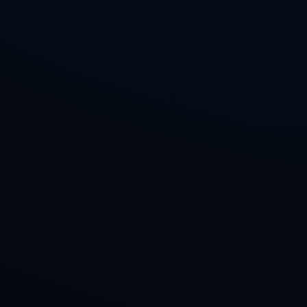
功的后盾。
在总结这一
挑战，以实
上一篇 
下一篇 :
问鼎娱乐
电话：024-6381303 地址：天津市市辖区南开区体育中
Copyright 2024
问鼎娱乐下载 - 体育电竞专享平台 - 真人娱乐尽