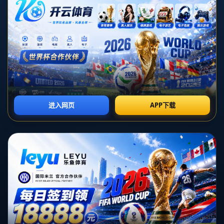
在英超第31轮比赛中，曼城以3-1战胜莱斯特城，无疑为本赛
季的冠军争夺战注入了新的悬念。**斯通斯一记世界波**，
以及哈兰德的双响，让曼城看到了向榜首逼近的希望。在这
个充满变数的赛季，曼城正以自己的方式重新定义英超冠军
的走向。本文将深入解析这场关键比赛，探讨曼城为何能在
逆境中迸发出如此强大的能量。
比赛一开始，曼城便展现了他们的控制力。第一个进球来的
并不意外——斯通斯在门前接球后，一脚势大力沉的远射，
成功洞穿了莱斯特城的防线。这一**精彩的世界波**不仅振
奋了曼城的士气，也彻底撕开了莱斯特城的防线。斯通斯的
进球无疑是本场比赛的重要转折点，稳固了曼城的战术部
署，为接下来的比赛打下了坚实的基础。
**随后登场的，是大显神威的哈兰德**。在随后的比赛中，
哈兰德以敏锐的嗅觉和优秀的身体素质再入两球，成功帮助
曼城扩大领先优势。他的出色表现不仅巩固了曼城的领先地
位，也再次证明了他在关键时刻出现在关键位置的能力。对
于一名顶级射手来说，除了技术和速度，更关键的是在正确
的时机出现在正确的地方，这一点哈兰德做到了极致。
从战术层面来看，曼城的主教练瓜迪奥拉在这场比赛中战术
布置得当，通过中场的积极逼抢和精确传控让莱斯特城难以
喘息。这不仅限制了莱斯特城的反击，还有效地保护了曼城