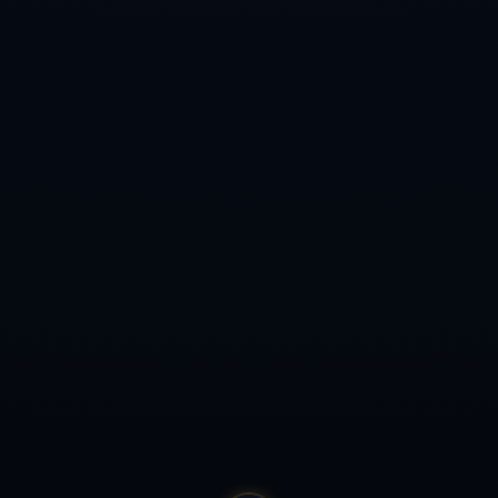
上一篇 : 張鎮麟感謝王嵐嵚餵球二人首次並肩作戰.
下一篇 :英超第17輪熱刺3-0利茲聯 孫興慜打進熱刺
百球凱恩傳射建功.
Copyright 2024
问鼎娱乐下载 - 体育电竞专享平台 - 真人娱乐尽在问鼎
官网-wending yule
All Rights by
问鼎娱乐