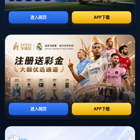
逆转对手的经历将增强球队的信心，而小组赛中的失利则可
能造成心理压力。因此，在竞猜过程中，分析球队的综合实
力及近期形势尤为必要。
2、关键球员的影响力
欧冠1/8决赛中，关键球员的发挥往往能够左右比赛的结果。
每个球队都有几位特定球员，他们在比赛中担任着至关重要
的角色，如进攻核心、组织者或是后防中坚。球员的状态直
接影响球队表现，因此关注关键球员的近期状态，可以为竞
猜提供有效参考。
例如，若一支球队的前锋在比赛中状态火热，屡次为球队建
功，必然会提高其赢得比赛的概率。而若一些主力球员因伤
缺阵，球队的整体实力则会受到影响。因此，赛前球员的身
体状况及其心理状态需要被仔细观察。