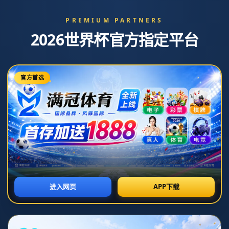
新闻中心
分类
欧冠18决赛强强对话精彩纷呈竞猜盛宴即将开启
发布日期：2026-07-06T10:34:19+08:00