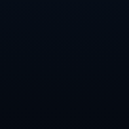
4、精神的追寻
中超球队的欧洲之旅是一段精神追寻的旅程。在高水平的竞
争中，球队对胜利的渴望和对自我极限的挑战，使得每位球
员内心都燃起了奋进的火焰。在面对如巴萨、曼联等豪门
时，球员们心中的敬畏感与压力感交织，却也促使他们以更
强的心理素质去应对挑战。
在球队面临挫折时，球员通过互相打气、团结一心，展现出
了超越自我的精神。这种集体的力量鼓舞着每一位成员，让
他们在疲惫中找到前行的动力，真正体会到团结协作的力
量。
最终，中超球队在精神层面的追寻收获丰硕，通过欧洲之
旅，球员们不仅磨练了技战术水平，更提升了心理素质，培
养了良好的团队文化，为他们带来了更大的信心与勇气。
总结：
中超球队的欧洲之旅可谓是梦想与挑战交织的一段旅程。在
这条道路上，球队通过自身的探索与努力，积极迎接来自技
术、文化、商业及精神等各方面的挑战，逐步实现了与世界
接轨的目标。
未来，中超球队将继续以开放的心态，承载着对足球更加深