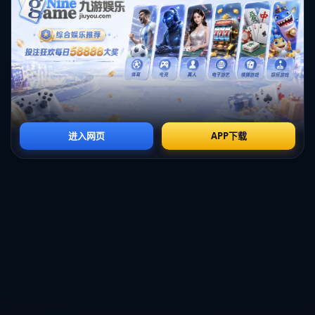
赛事、赞助、品牌传播等多种形式，与欧洲的足球界展开合
作。
如某些中超球队通过参加欧洲的季前锦标赛，吸引了当地的
赞助商，从而拓展了商业收入渠道。此外，借助欧洲球队的
品牌影响力，中超球队也实现了自身品牌的提升，吸引了更
多的关注与合作机会。
伴随着商业机会的增加，中超球队也逐步在管理与运营方面
进行了学习和改变。这促进了球队在市场运作上的专业化，
增强了球队的竞争优势，为未来的发展奠定了基础。