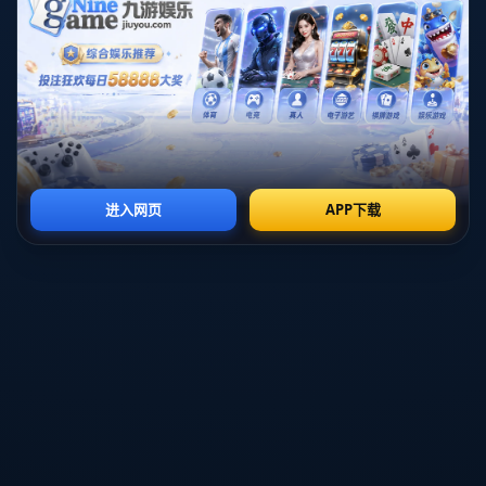
僵局在上半场中段被迅速打破。一次看似普通的战术角球被
主队演绎成经典。短角开出后，皮球在禁区外围被精准回做
至弧顶位置，埋伏已久的切尔西旧将稍作调整，随即用一记
势大力沉的远射轰开球门。皮球划出完美弧线，直挂死角，
门将虽然飞身扑救，但只能无奈目送皮球入网。这粒世界波
不仅点燃了现场球迷的激情，也从心理层面彻底击碎了客队
的防守自信。进球后的他双臂张开狂吼庆祝，队友蜂拥而
至，将他牢牢按在庆祝人堆的最中心。