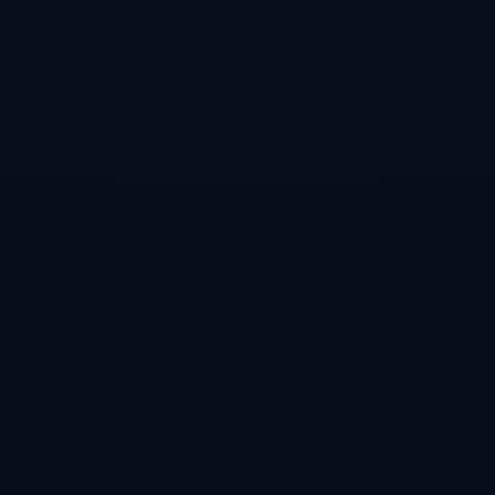
门，两种截然不同的进攻方式，完美展示出他全面的得分能
力与上佳的比赛阅读能力。
对于这位曾在斯坦福桥饱受质疑的球员来说，这场梦幻般的
表现无疑具有特殊意义。当年在切尔西，出场时间有限、位
置竞争激烈、战术角色模糊，都让他很难真正立足。离开豪
门后，他选择在新的环境中重启生涯，从替补做起，一步步
用进球、助攻和勤勉的跑动赢得主力位置。本场比赛的世界
波既是多年积累的技术结晶，也是他心理成熟的外在体现
——从曾经的“潜力股”到如今球队进攻端不可或缺的核心，
他的蜕变在这一夜得到了最有力的证明。
如果说切尔西旧将的双响是这场胜利的艺术注脚，那么马丁
的进球则是历史的见证。这位本土射手在下半场中后段完成
破门，那粒进球不仅将比分彻底锁定，也让他打破了一项尘
封25年的纪录——无论是队史单赛季进球纪录，还是某项特
定赛事的连续破门纪录，这一成就都足以写进俱乐部的荣誉
史册。值得注意的是，这个纪录曾被视为“几乎不可能被追
上的高峰”，许多优秀前锋在接近纪录时倒在最后几步，而
马丁凭借整个赛季的高水准发挥，终于在这一晚跨过了那道
看似无法逾越的门槛。
马丁的进球过程同样颇具代表性。在一次耐心的团队传控
后，他在禁区弧顶附近冷静接球，面对补防上来的后卫，用