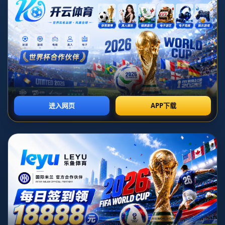
北京时间欧洲足坛新一轮焦点大战一夜之间接连上演，英超
豪门阿森纳坐镇主场3比1击退德甲霸主拜仁慕尼黑，而利物
浦则在客场1比4不敌荷甲劲旅埃因霍温，喜忧参半的赛果不
仅搅动了本赛季欧战格局，也为即将到来的收官阶段埋下了
新的悬念与话题。
先看备受瞩目的阿森纳对阵拜仁一战，酋长球场从赛前就处
在一种略带紧张的热烈气氛中。在阿尔特塔的调教下，本赛
季阿森纳攻守平衡、节奏鲜明，与重组中的拜仁形成鲜明对
比。图赫尔麾下的拜仁在国内赛场连遭冲击，欧战成了他们
挽回颜面的最后舞台。这场对决被视为“重塑豪门尊严之
战”，谁都输不起。比赛开场阿森纳便利用主场之利强势压
上，习惯以控球主导节奏的拜仁一时有些被动，穆西亚拉和
萨内很难在前场肆意施展盘带，更多时间只能在中后场耐心
倒脚寻找机会。反观阿森纳，中前场压迫极其凶狠，赖斯与
厄德高在中路不断对拜仁双后腰施压，迫使对手传球线路变
得保守。
僵局在上半场中段被打破，阿森纳通过高位逼抢制造机会。
拜仁后场出球被断，萨卡在右路得球后迅速内切，配合厄德
高和热苏斯完成三角小配合，最终由萨卡在禁区弧顶拔脚远
射，皮球贴着立柱飞入网窝，酋长球场瞬间沸腾。这个进球
既是阿森纳积极压迫的成果，也是他们近年来强调整体性与
流动性的最佳注脚。丢球后的拜仁被迫提高前压幅度，基米