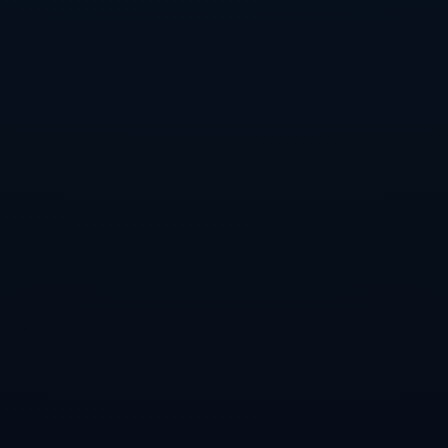
比赛刚刚进入状态，埃因霍温就凭借一次经典的快速推进取
得领先。后场断球之后，他们几乎没有在中场做多余停顿，
三四脚直传配合便撕开利物浦防线，边路传中找到中锋，后
者甩开防守头球顶入远角。这个进球暴露了利物浦在防线站
位与回追速度上的问题，尤其是边后卫压上后身后空间的保
护不够及时。丢球后的利物浦短暂提速，萨拉赫与迪亚斯通
过个人能力制造了一定威胁，并在一次前场渗透配合中依靠
萨拉赫的冷静推射扳平比分，看似重新将比赛拉回自己的节
奏。
然而埃因霍温显然做足了针对性准备，并未因丢球而慌乱。
与传统印象中“技术流、但对抗不足”的荷兰球队不同，这支
埃因霍温在对抗、逼抢与转换中展现出极高强度，一旦断球