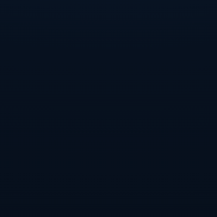
会，由替补出场的特罗萨德在禁区左侧完成一记贴地斩，将
比分锁定为3比1。此后拜仁虽有几次角球与远射尝试，却难
以撼动阿森纳稳固的防线。终场哨响，阿森纳以一场内容与
结果俱佳的胜利证明了自身在欧战舞台上的成熟，而拜仁则
必须面对重建周期与战术调整的双重压力。
与阿森纳的昂扬形成鲜明对比的，是利物浦在客场1比4惨败
于埃因霍温的尴尬。走进飞利浦大球场的那一刻，很多人预
想这是一场“强弱分明”的较量，但荷甲领头羊用犀利的反击
与极高的执行力打破了外界的成见。克洛普在这场比赛中进
行了一定轮换，试图在多线作战的情况下保存主力体能，但
事实证明略显冒险。利物浦从一开始便显得节奏松散，中后
场出球不够干脆，防守转换速度偏慢，让埃因霍温在主场如
鱼得水。