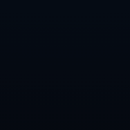
同一比赛日内阿森纳3比1战胜拜仁、利物浦1比4不敌埃因霍
温，两场风格迥异的对决为本赛季的欧战剧情增添了浓墨重
彩的一笔。一边是逐渐成熟、结构清晰的新贵在主场击溃传
统豪门，展现出冲击更高荣誉的决心与底气；另一边则是多