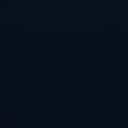
孔德、阿劳霍等高点球员在对方禁区内的存在感增强，巴萨
在面对“摆大巴”时，多了一柄可以突然改变节奏的重锤。从
比赛走势来看，对手在孔德完成第二粒头球后明显在防守端
产生心理波动，开始在禁区内投入更多人手对他进行额外盯
防，这又间接为巴萨其他进攻点创造了更多自由活动的空
间。