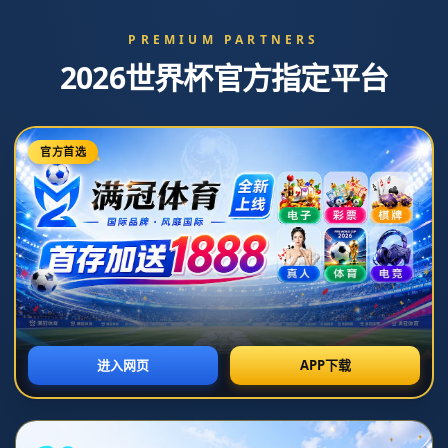
新闻中心
分类
单场打入两粒头球，孔德是欧冠改制以来巴萨球员
发布日期：2026-07-06T10:34:19+08:00