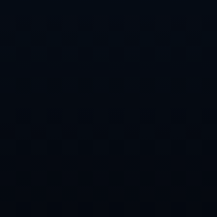
了球迷对他的认可。这一夜，他不仅是后防线的屏障，更成
为打破僵局、锁定胜局的锋线杀手。对巴萨和孔德来说，欧
冠的征程还很漫长，未来还会面对实力更强、节奏更快的对
手，但这场比赛的意义，远不止小组赛中的三分——它证
明，在这支仍在进化中的巴塞罗那队内，任何位置的球员都
有可能成为决定胜负的主角，而孔德，正是用两记头槌，为
这段新的欧冠故事写下了极具象征意义的一章。