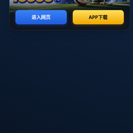
从体育产业
主办国往往
体验。以某
现代化管理
有明显提升
这种重塑并
播平台、电
在外围周期
升了观赛粘
世界杯外围
与传统理解
在外围抽签
些人群具有
验的真实反