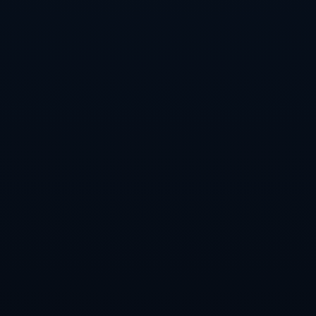
杯为例 在外围周期，该国为迎接预选赛抽签和多场国际热身赛
扩建的机场航站楼在外围阶段就开始接待增加的国际航班，轨道
流完成压力测试。实践表明，这种提前释放运力的做法降低了正
成为体育设施与民生工程结合的典型案例。
上，外围比赛孕育出一批兼具体育属性和旅游场景的复合业态。
型球迷博物馆、纪念品店、主题餐吧以及室内五人制球场，吸引
外围赛事带动的“日常化足球消费”延长了体育场馆的运营周期，
时间从短暂停留转化为多时段、多场景的深度体验。
风险管理 主办国的双向考题
是，外围阶段的流量并非没有代价。随着外围投注、跨境观赛团
衡。一方面，外围盘口与相关讨论会显著提升赛事关注度，带动
非法赌球以及治安隐患也可能对主办国形象造成反噬。许多主办
立赛事期间快速司法通道、完善旅游投诉与应急预案系统，在真