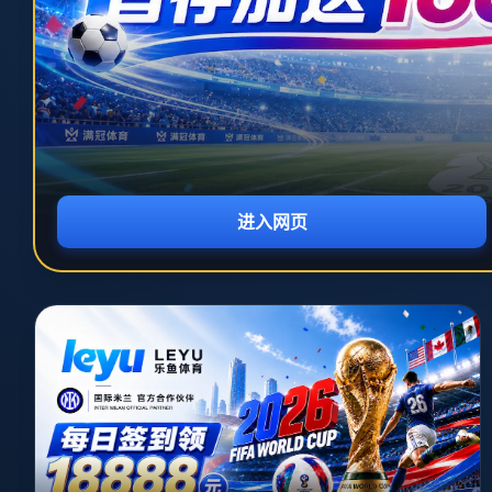
行业动态
世界杯外围
在大众印象
赛，而是以
国际宣传、
放大了主办
外围赛程与