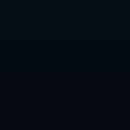
对的舆论环境同样复杂。社交网络上关于签证办理难度、票务分
营商环境的评价。主办国若能在外围阶段便建立及时回应机制，
直接对话，反而能够借此塑造透明、负责的国家形象，为后续旅
杯外围到长期体育旅游目的地
世界杯外围对主办国体育及旅游业的影响更像是一场深度介入式
联赛商业化、青训体系和体育科技应用的整体跃迁；在旅游层面
原本短期的赛事红利转化为可持续的目的地竞争力。那些真正善
而是以此为起点，将本国塑造为常年举办国际赛事、会展与文化
跨越。