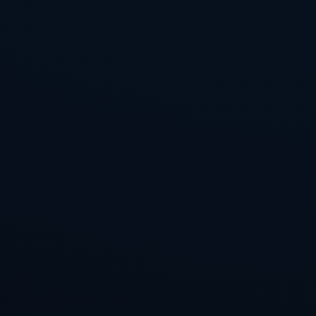
持人话术中
例如，某届
插当地民族
此类外围仪
案例视角 