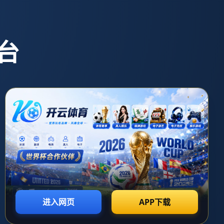
服务热线：024-6381303
企业邮箱
新闻动态
联系方式
当前位置：
首页
>
新闻中心
及旅游业影响