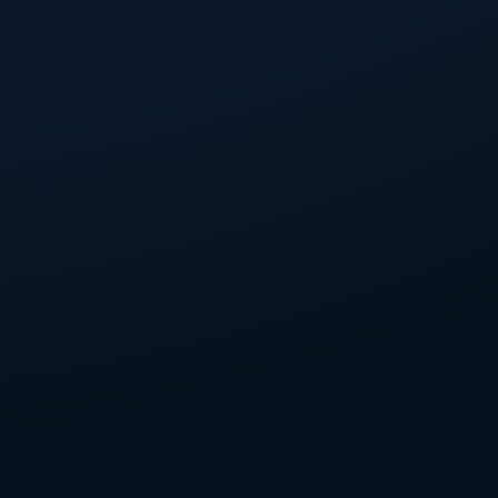
地形象再造。例如，在官方宣传中将某些并非传统
街区、球迷广场或临时露天酒吧，配以简化签证政策
旅游主管机构再针对性地推出世界杯外围旅行套
更高客单价与多日停留的组合产品。
正赛往往信息量过大、注意力高度集中在比分和明
围抽签仪式的舞台设计、开幕秀的文化编排以及主