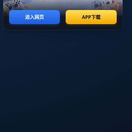
压力测试与能力构建机制。为承接外围相关活动，
职业联赛水平，以确保在主场获得更好战绩与观赛
格的准入制度和转播分成机制，使俱乐部被迫进行
与高水平球队交手，整体竞技水平和战术多样性都
场的扩张，主办国的体育产业链逐渐横向延伸。广
程的密集呈现而获得试水机会。例如，一些主办国
实时控球率、跑动数据和射门预期进球值，不但提
围比赛及相关活动在数年前就开始持续释放的流量。
、媒体记者和资深球迷会提前踏足主办国城市。这
频平台，将对当地酒店、餐饮、交通、治安和文化体