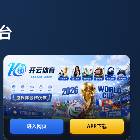
服务热线：024-6381303
企业邮箱
新闻动态
联系方式
当前位置：
首页
>
新闻中心
育彩票玩法