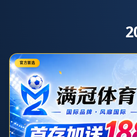
诚信为本，市场在变，诚信永远不变...
首
新闻中心
新闻中心
公司新闻