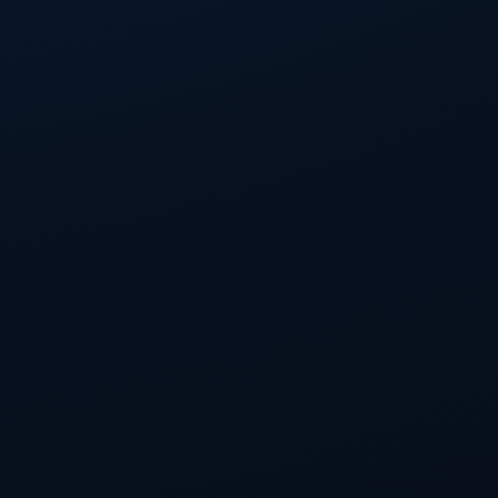
明显的强队，往往在上半场试探、下半场发力，选
，还是“双方球队是否都进球”，都属于以攻击效率为
可能拉高小组赛阶段的场均进球数，结合历史数据与
向。
赛的投注组合在一起，所有场次全部命中才算中奖，
论上的串关组合极其丰富，但从概率角度看，场次越
成功率，而非一味追逐七八场甚至十几场的超长串。
，人们情绪容易随比分波动，进而出现加注追输等
日或每阶段限额，以“娱乐成本”的心态参与。特别
个赛事周期保持理性。
。对于中国体育彩票的参与者而言，这意味着“传统强队
的考虑，在已经出线的情况下保留主力，从而造成冷
外损失。
伤停情况、赛程密度等因素，结合中国体育彩票官
有豪华阵容的强队，在第三轮小组赛已经锁定头
类比赛反而更有可能产生高赔率的冷门。
新军Y队。赛前，X队已两战两胜提前出线，Y队一
，是传统意义上的热门球队，但若进一步观察：