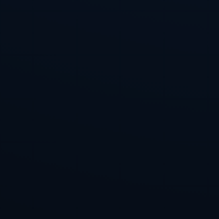
一方面，X
能力，只是
考虑“小冷
信息获取与