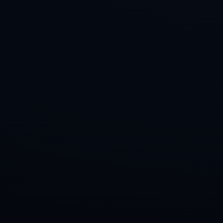
上一篇 
下一篇 
问鼎娱乐
电话：024-6381303 地址：天津市市辖区南开区体育中
Copyright 2024
问鼎娱乐下载 - 体育电竞专享平台 - 真人娱乐尽