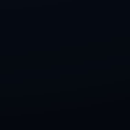
官方微信
微信扫一扫