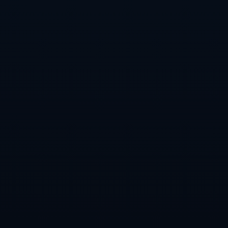
此外 2026世界杯将由更多国家联合举办 旅行距离 气候差异
人工草皮或天然草皮等因素也会成为隐性变量 这在以往赛事
中已经多次被证实能影响球队表现 因此 一份相对稳健的
2026世界杯下注指南 不仅要看历史交锋和世界排名 还需关
注比赛场地 时间安排 以及球队在不同洲际环境下的历史战
绩
案例分析 冷门与热门背后的逻辑
以往世界杯中 不乏热门球队在小组赛阶段出局的案例 某届
赛事中 夺冠大热门在首轮小组赛中面对排名远低于自己的对
手 赛前赔率普遍倾向强队 但最终却输球 造成大量投注资金
遭遇损失 如果追溯原因 会发现这支强队刚刚经历密集赛季
主力体能透支 再加上战术变化尚未磨合 而对手则准备充分
无心理包袱
这类案例对2026世界杯热门球队下注有重要启示 对热门队伍
的下注 不能只看球星数量与名气 更应综合考虑赛前友谊赛
状态 主教练战术风格 球队内部是否存在舆论压力等软性因
素 通过案例复盘 你会发现 能够长期保持相对稳定收益的人
往往更愿意放弃热门中的高热选项 转而选择看似普通却被低
估的机会
资金管理与心态控制是2026世界杯下注关键
相比于研究盘口与数据 更容易被忽视的是资金管理与情绪控