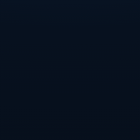
很多刚接触2026世界杯下注的人会误以为赔率就是平台对赛
果的精准预言 事实上 赔率更像是结合概率 风险控制与市场
资金流向后的综合体现 简单来说 赔率越低 意味着该结果发
生的概率被认为越高 同时代表市场上有更多资金涌入这一方
向 但这并不保证结果一定发生
例如 如果阿根廷对阵一支首次参加世界杯的弱旅 胜赔可能
只有1点2 平赔5点0 负赔10以上 表面上看去阿根廷获胜几乎
板上钉钉 但世界杯历史上 冷门频出 场外压力 心理状态 球员
伤病以及赛程密度都会影响表现 因此 解读赔率时 更合理的
做法是把它当作一个市场参考 再结合球队状态 数据分析与
比赛背景进行判断而不是盲目追随低赔选项
借助数据为2026世界杯下注做功课
伴随数据分析工具的普及 世界杯不再只是凭感觉下注 越来
越多玩家会参考进球率 控球率 射门转化率 场均失球等指标