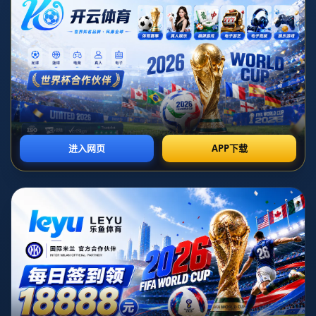
2026世界杯下注 全球热点赛事下注指南
当世界杯在2026年再次点燃绿茵战火时 不仅球迷会被塞满一
个月的深夜狂欢 各大投注平台也会因2026世界杯下注成为全
球流量焦点 对很多人来说 这不仅是一场足球盛宴 更是一场
关于概率 心态与策略的综合考验 想在这场全球热点赛事中
既享受观赛激情 又尽量降低下注风险 就需要一份兼具实用
与理性的世界杯下注指南
理解2026世界杯下注前的核心原则
在谈赔率与玩法之前 需要先厘清一件事 下注本质上是一种
高风险娱乐 而不是稳定收益工具 因此任何2026世界杯投注
策略都应该建立在资金可承受的损失范围内 一般建议将预算
控制在可支配收入的一小部分 并为整届赛事设定统一的总额
度 在这个额度内再细分到小组赛 淘汰赛 甚至决赛 通过这样
的方式 可以避免情绪失控时的盲目加注
同样重要的是 知道自己下注是为了什么 有人为了提高观赛
参与感 有人希望借此检验对足球的理解 但无论目的如何 将
盈利当作唯一目标都会放大风险 造成非理性行为 因此在构
建自己的世界杯下注计划时 先问清自己的动机 有助于后续
更冷静地选择玩法与场次
常见的2026世界杯下注玩法解析