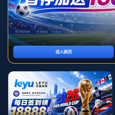
行业动态
世界杯下注
前言 世界
将复杂流程