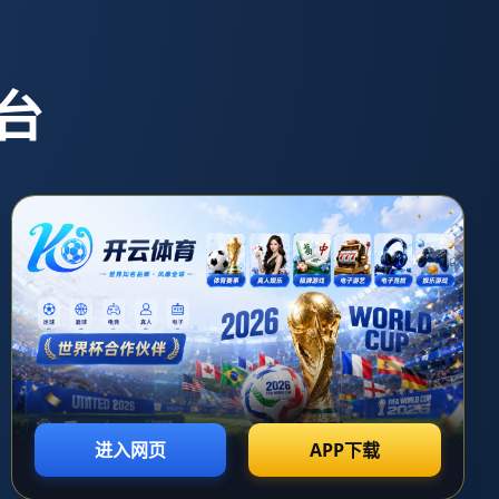
服务热线：024-6381303
企业邮箱
新闻动态
联系方式
当前位置：
首页
>
新闻中心
快速上手教程