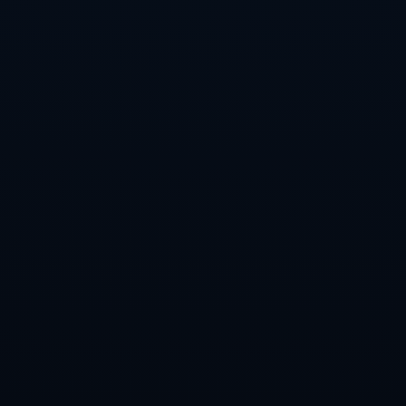
心理管理 长期投注的核心在于资金管理与心理纪律。设定明确
“追输”行为。保持客观，拒绝根据情感或团队偏好做出判断。
辑、结果及反思，有助于逐步优化策略并识别自身盲点。
增值服务 多数正规入口会提供额外工具，如组合投注、提前结算（C
时非常实用，可以在赛事未结束前锁定部分收益或减少亏损。有
适合初学者在真实投注前进行模拟练习，从而加深对赔率机制与