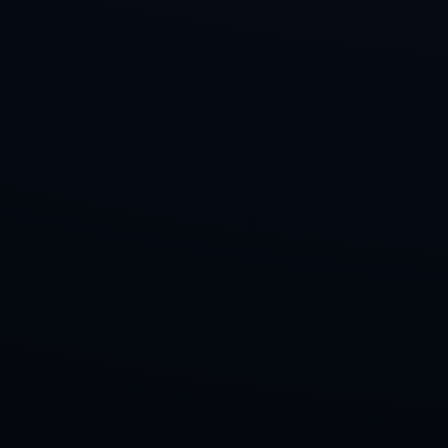
总结搭建全
悉界面工具
忽都可能导
观赛乐趣，
上一篇 :
下一篇 
问鼎娱乐
电话：024-6381303 地址：天津市市辖区南开区体育中
Copyright 2024
问鼎娱乐下载 - 体育电竞专享平台 - 真人娱乐尽