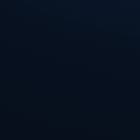
支付与资金
开仅提供未
+备用钱包
界面熟悉与
块，建议依
能，在赔率
赔率理解与
小组赛为例
队，可以考
上限以避免
压力偏向受