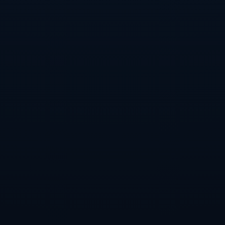
数据辅助 世界杯期间突发信息频繁，如球员伤病、战术调整、
威体育媒体推送、关注球队官方社交账号、使用统计分析工具等
供实时射门、控球率、预期进球（xG）数据，可以帮助快速判
结构化决策模式 以2018年世界杯某热门场次为例，C队对D队
1.90。赛前分析显示C队核心前锋状态一般，而D队阵容完整。若
、战术匹配度等指标可发现D队具备爆冷条件。最终采用“双向对
于2.5的组合。在正轨执行过程中，赔率在上半场结束前维持在
策略执行的协同作用。