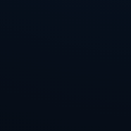
实时资讯与
制：订阅权
某些平台提
止损。
案例分析：
1.96/
场地适应性
总进球数小
数据洞察与