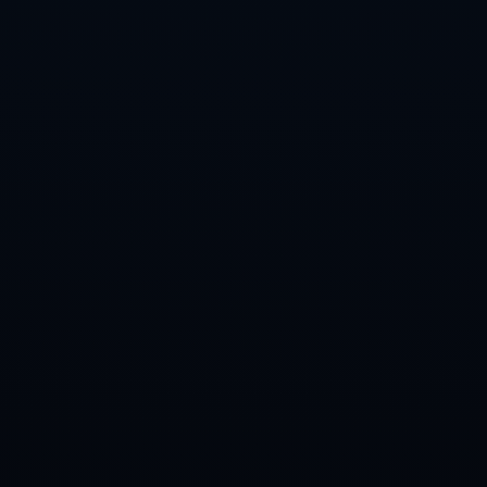
链路方法 综合来看，快速上手世界杯下注入口的步骤可概括为
—理解赔率与策略—强化资讯与数据支持—执行结构化案例—落
致损失。通过持续学习与复盘，可在短时间内建立相对成熟的下
又能理性掌控投注行为。
 2026世界杯：中国体育彩票发行专题彩票
:世界杯让球站投注策略及胜率提升
心街道
在问鼎官网-wending yule
All