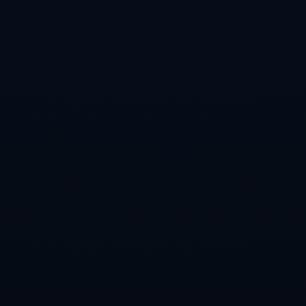
门，B也遇到亏损，但由于每场都只投入较小比例，连输四
场后总亏损仍在可承受范围内，他选择暂停投注两天，利用
这段时间重新评估球队状态和盘口变化。后续通过调整策
略，将重点转向更熟悉的几支球队，最终以略有盈利或小亏
结束整届世界杯。二者在技术水平可能差不多，但因为资金
管理和心态完全不同，结果呈现出截然不同的安全性。
重视记录与复盘建立个人数据意识