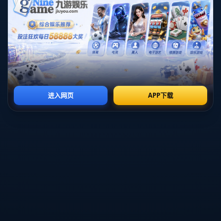
你可以规划自己只玩小组赛和淘汰赛前两轮，后期不再投入
新的本金，或者仅使用前期盈利的一部分继续娱乐。单日亏
损上限方面，很多成熟玩家都会坚持一个原则当天亏损达到
总资金池的10到15就
强制退出
，不再加注挽回，否则越急越
乱。至于整个世界杯期间的最大亏损容忍度，例如整体资金
池是8000元，可以接受的最大亏损是3000元，一旦累计亏损
接近该数字，就整体终止投注，把这届世界杯当作一次付费
的娱乐体验，而不是试图“最后一把翻盘”。这种机制看似保
守，实则是保障你能平安走完整个赛程的安全网。
控制情绪波动避免追涨杀跌式下注
资金管理和心理管理是绑在一起的，很多失控都是从心态炸
裂开始。世界杯比赛时间跨度长，凌晨比赛较多，熬夜看球
本身就会放大情绪波动，一旦出现两三场意外冷门，极容易
出现“上一场刚输，这一场一定得追回来”的冲动。2026世界
杯下注资金管理的关键在于克制这类情绪性加注行为。有两
个实用技巧可以帮助你保持冷静一是提前写下注计划表，标
明计划下注的场次、预估风险等级、预设金额，一旦赛前状
态不好或者临场有变动，需要至少间隔十分钟再做决定。二
是将平台上的余额拆分成几部分，只在每一比赛日把预定额
度转入可用余额，其余保留在“冻结”状态，防止情绪上头时
随手全压。用这种物理隔离方式，帮助自己把每一天都当作