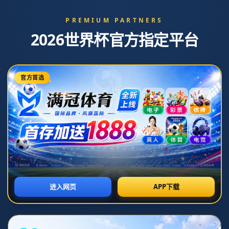
新闻中心
分类
2026世界杯滚球：比赛实时分析攻略
发布日期：2026-07-06T10:34:19+08:00