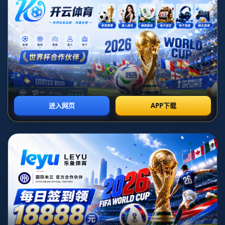
2026世界杯滚球实时分析的胜负关键
当全球焦点再次汇聚到2026世界杯时，传统赛前竞猜的节奏
已经无法满足很多玩家的需求，取而代之的是更具互动感和
节奏感的
世界杯滚球
。相比赛前一次性做出判断，滚球更像
是与比赛本身同步的“实时博弈”，每一次攻防转换、球员受
伤、战术调整，都会在盘口与赔率上即时反映。想在这种高
节奏的环境中保持冷静并做出相对理性的决策，离不开体系
化的
比赛实时分析攻略
。
理解滚球的本质 把握赔率背后的信息流
要读懂2026世界杯的滚球盘口，先要明白一点
滚球不是简单的“延长下注时间”，而是盘口与比赛信息同步
更新的动态市场。庄家会根据
控球率 射门次数 预期进球xG
场面节奏
等指标，实时调整
让球盘 大小球 角球数以及各类
即时玩法
。表面看起来只是数字变化，本质却是对局势的量
化评估。
当赔率在短时间内频繁波动时，往往意味着场上发
生了关键变化
，哪怕直播画面上你还没来得及察觉。
核心思路是读比赛而不是追数字
。很多玩家习惯盯着盘口变
化，却忽略了比赛节奏本身。真正有效的实时分析是
先判断局势走向 再对照盘口是否合理。如果盘口明显低估一
方的优势或高估另一方的反击能力，此时的赔率往往就存在
一定的“分析空间”。