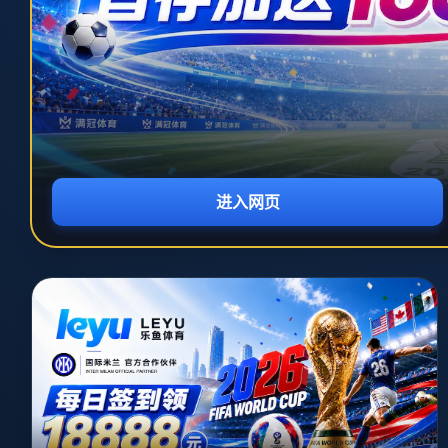
行业动态
2026世
四年一度的
规则也更为
投注规则
结
核心规则梳
理解规则是
不开
让球盘
容易因为热
规则细节对