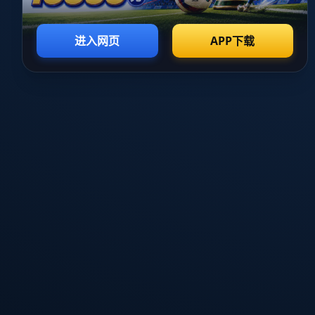
大小球玩法
会结合场地
进球数刚好
经典投注案