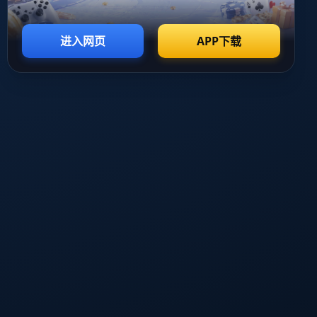
 很多场次的进球数不如联赛稳定 经验丰富的玩家
段结算规则的盘口 利用规则特点实现风险拆分 当总
大落