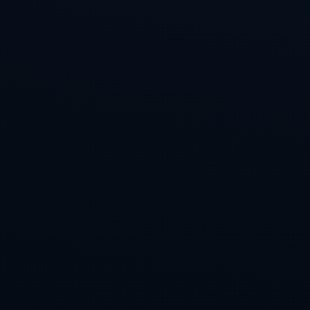
从实际案例
世界杯的时
认为自己对
失衡又导致
界杯期间 
如何在20
随着更多球
懂得分析的
气不足 在
报 当然 
同时 不要
析 比如一
可能顺利打