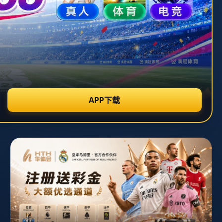
发布日期：2026-07-06T10:34:19+
界杯投注规则经典案例与成功投注经验深度解析
世界杯向来被视为足球迷的“终极盛宴” 而即将到来的2026世
复杂 想在浩如烟海的盘口中找到价值 需要的不只是运气 更是
合经典案例与实战经验 帮助你建立一套相对理性的投注思路 
理 从看懂盘口开始
所有成功投注经验的前提 2026世界杯扩军后 小组赛与淘汰赛
 大小球 1X2独赢 以及特殊玩法
四大类 在小组赛阶段 由于强弱
门球队名气而盲目追高 却忽视了盘口本身对比分空间的限制 比如
结果的真实影响