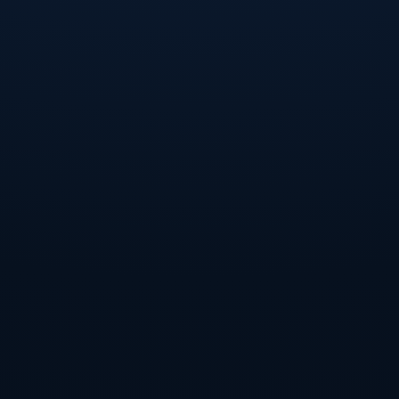
的经典案例对理解2026世界杯投注极具参考价值 某届小组赛中
出
让一球 低水
的盘口 许多玩家认为“强队必反弹” 大量涌入支持让
而真正获利的是那些选择
独赢1X2 支持强队小胜
的玩家 他们事先
体现了一个关键经验 判断正确不等于投注方案正确 如何匹配预
案例出现在淘汰赛加时规则上 某届八强战 世界杯夺冠热门在常规
了规则中“90分钟内赛果不含加时和点球”的备注 结果球队通过点球
类看似“结果对了 却结算输了”的情况 完全源自对投注规则的忽视
在实战中尤其要注意盘口名称与说明
三大思路 赔率背后的信息更重要
界杯的表现与2026赛制特点 可以总结出三条较为稳健的投注思路
而不看状态 成功玩家会提前关注伤停名单 临场首发与战术变化 
续追让球盘 通过信息差规避热门陷阱 往往比去赌冷门更具性价