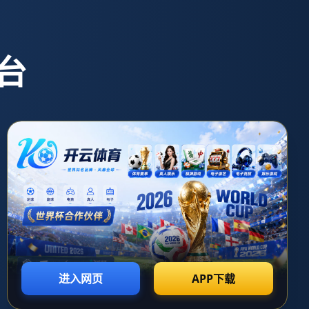
服务热线：024-6381303
企业邮箱
新闻动态
联系方式
当前位置：
首页
>
新闻中心
例与成功投注经验