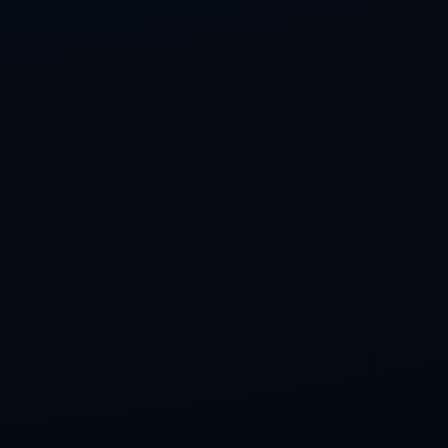
例复盘 成功经验提炼
三者结合起来 不是简单记住哪
我是否搞清楚了具体投注规则 盘口数字是否与我对比
你在世界杯中的每一次下注 就不再是情绪冲动 而是