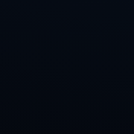
总的来说 
支球队容易
赛的真实判
一场有准备
上一篇 :
下一篇 