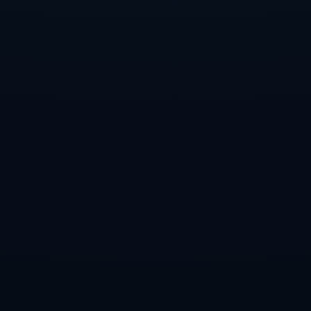
对于初涉世界杯外围投注的玩家而言掌握几种常见亚洲盘形
态能大幅提升实战判断力其中平手盘 平半盘 半球盘 一球盘
最具代表性平手盘说明双方实力和状态差距有限庄家更愿意
通过水位引导方向如果此时欧洲盘主队略占优势但亚洲盘仍
给出平手而主队水位高企则意味着庄家对主队其实并不信任
反而可以关注受热较少的一方平半盘则是最常见的世界杯盘
口之一欧洲盘主胜多在2点00左右庄家通过小让球来制造选
择难度若上盘水位持续高于0点94并钉在平半不动往往是高
水诱上盘的表现
结合一个典型案例可以更清晰地理解欧洲盘与亚洲盘的联动
某届世界杯小组赛一场传统强队对阵黑马队初盘欧洲赔主胜
1点65平局3点60客胜5点20亚洲盘给出主让半一中水表面看
强队优势明显然而开赛前12小时欧洲盘主胜悄然升到1点75
平局与客胜略降但亚洲盘仍维持半一且上盘水位下降到0点
86很多玩家看到水位下降误以为庄家继续看好强队最终比赛
打成1比1平综合分析可以发现欧洲盘主胜升赔代表庄家对强
队信心减弱但亚洲盘通过降水维持半一盘更像是在利用公众
对豪门的信任继续吸收上盘资金懂得联动解读的玩家往往会
在此类比赛中选择受让一球的下盘或者干脆回避