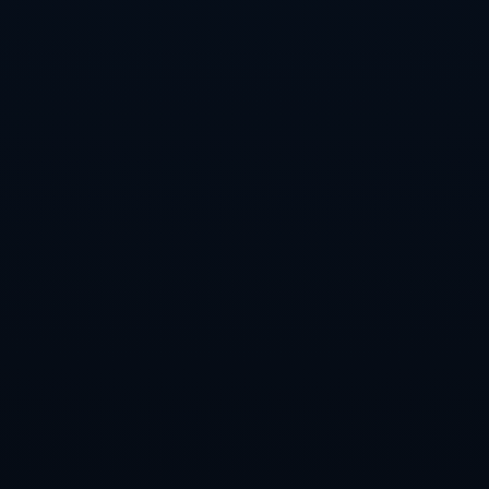
胜才有出线希望。此时如果观察到盘口从A让一球缓慢降到
半一，同时主胜水位升高，却缺乏利好消息支撑，就要警惕
盘口是在“引导买强队”。在这种情形下，选择B队受让或倾
向于不碰本场，反而可能是更理性的决策，这就是综合信息
分析与盘口解读结合的典型运用。
除了分析层面，新手在世界杯外围买球时更容易忽略的是资
金管理与心态控制。很多人以为只要找到“稳胆”就能解决一
切，但实际经验告诉我们，再稳的比赛也有冷门。一个实用
的原则是将可承受损失的资金分成若干等份，单场投入控制
在总资金的5到10之间，避免孤注一掷。可以采用固定注额
或阶梯注额的方式，但要提前制定好规则并严格执行。要对
连输有心理预期，连续几场判断失误很常见，不要通过加倍
投注“梭哈翻本”，这样往往会在情绪最不稳定的时候放大损
失。把世界杯外围买球当成一种有成本的娱乐形式，而不是
稳定盈利的“赚钱工具”，反而更容易保持清醒。