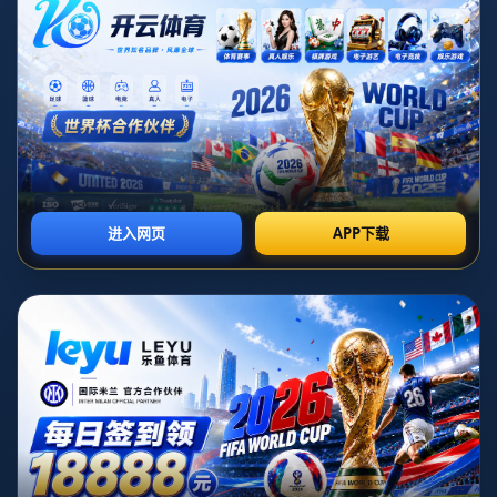
世界杯外围买球新手入门技巧详解
每逢世界杯开赛，除了看球本身的激情之外，各种与比赛相
关的外围玩法也会迅速升温。对于刚接触世界杯外围买球的
新手来说，琳琅满目的盘口和术语往往比比赛本身更“烧
脑”。如何在不踩雷的情况下快速上手，既能增加观赛乐
趣，又尽量降低风险，成了大家最关心的问题。下面围绕世
界杯外围买球这个主题，从基础概念、常见玩法、实用技巧
到心态控制，带你一步步厘清思路，帮助新手建立一套相对
稳妥的入门方法。