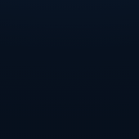
说到盘口变化，就绕不开赔率与盘路解读这块。世界杯外围
买球的赔率并非一成不变，而是会根据资金流向和信息变化
调整，新手可以把这当成一道“市场信号”。例如开盘时某强
队让一球，后续一路升到让球半甚至更高，而配套的水位仍
然偏低，说明市场普遍看好强队打穿盘口；反之，如果强队
初盘让得很深，后期却持续降盘、升水，有时预示着机构对
强队信心不足，或者有利空消息尚未完全被普通玩家消化。
切忌只看盘不看球，赔率变化只是一种参考工具，需要和实
际信息结合使用，不要简单理解为“降盘=不稳，升盘=稳
赢”。