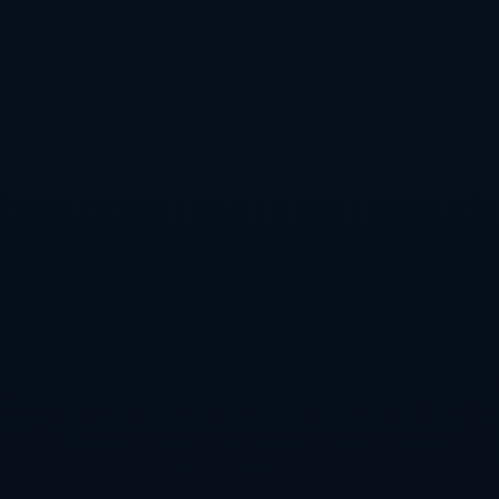
为了让这些技巧更直观，可以看一个简化的案例。假设小组
赛一场比赛，传统强队A对阵名气一般的B队，初盘为A让一
球，欧赔主胜偏低，看起来A队赢面很大。表面上很多新手
会直接买A胜或A让一球，但如果深入分析会发现几个关键
点。其一，A队在前两轮已经两连胜并提前出线，本场只需
平局即可锁定小组第一；其二，主力前锋轻微受伤，教练有
意轮换；其三，B队前两场一负一平，最后一轮必须全力争