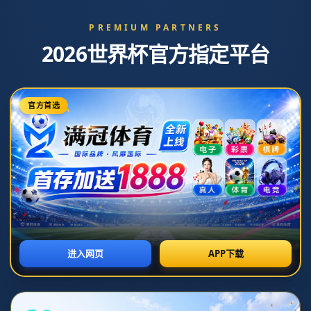
新闻中心
分类
2026世界杯投注安全指南推荐
发布日期：2026-07-06T10:34:19+08:00