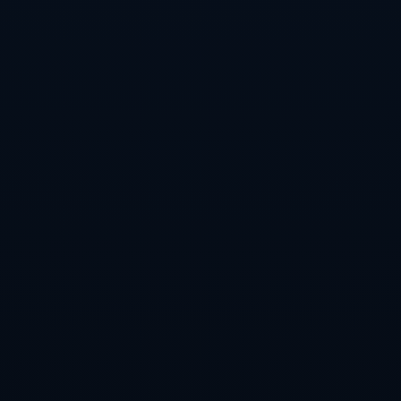
推着走时,结果往往不再由你掌控。
五 典型案例解析 看看风险如何一步步放大
在上一届大赛中,曾有球迷小林(化名)通过社交平台加入一个
所谓的“内部推荐群”。群里管理员自称与多家博彩公司合作,
能拿到“2026世界杯提前版盘口趋势”和“专家方案”。刚开始,
小林按照推荐在一正规平台投注了几场,确实取得了一定盈
利。随后管理员开始推荐一个“返奖更高、赔率更好、专为
世界杯开发”的新平台。界面与正规平台相似,注册也不复杂,
并宣称“世界杯期间充值送高额彩金,输赢都返现”。
在几次“顺利盈利”后,小林陆续加大投入。直到某天想要提现
时,系统弹出提示“账户存在异常投注行为,需先完成额外流水
任务”;完成任务后又显示“账户风险评估需要交保证金才能解
冻”。当他越陷越深时,平台忽然打不开,群也解散了。
这个案例暴露出世界杯投注中的几大典型安全问题 迷信“内
幕信息”、轻信社群推荐、对平台资质缺乏核验、在明显不
合理规则面前仍抱有侥幸心理。这样的套路会在2026世界杯
期间继续上演,只要记住一点就能化解大部分风险 任何平台
以“先交钱才能解冻”“继续投注就能提现”为理由拖延提现,都
极不可信,应立即停手并保留证据。
六 如何构建一套适用于2026世界杯的投注安全策略
要让投注成为一种可控的世界杯娱乐方式,而不是潜在的“财
务陷阱”,需要将零散的经验整合为一套系统策略。可以从这