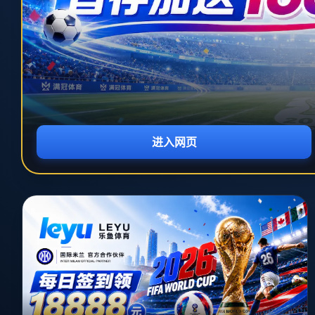
行业动态
**揭秘2
随着202
队争夺世界
球队更有可
**附加赛
在2022
径，只有三
首先，附加
都可能导致
场关键比赛
**竞争激