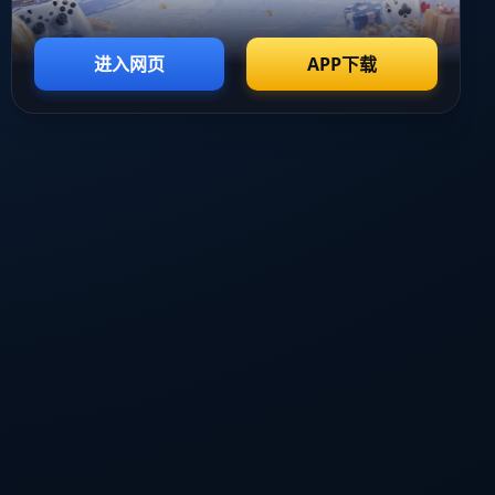
战附加赛。以意大利为例，意大利队虽然在小组赛表
升，他们在比赛前进行了多场高水平的热身赛，并
了深刻调整，希望通过灵活多变的阵型和完善的攻
适应能力，成为了球队能否成功晋级的关键**。
年世界杯附加赛中，瑞典队击败了实力强劲的意大
强意志和战术执行力**，为其他球队提供了宝贵的