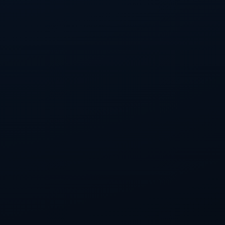
有晋级的希腊为例，他们在进攻转换上的迟缓直接导
速地转换攻防**，将成为球队能否赢得附加赛的重要