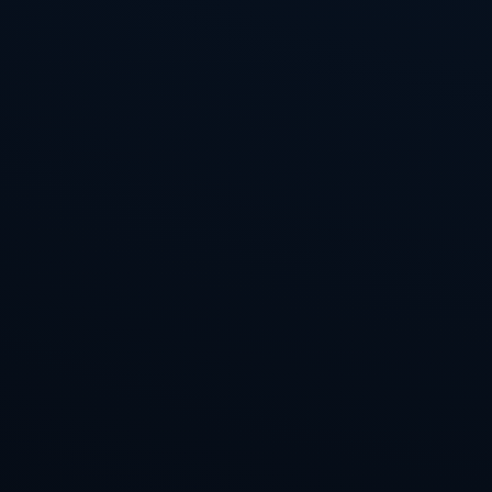
反观那些未
致了无法突
因素。
**结语**