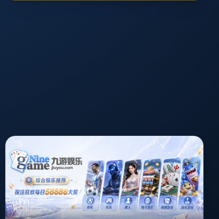
08:00
之路**
的精彩角逐中。此次预选赛附加赛无疑成为了各支球
们不仅可以洞察各支球队的备战情况，还能预测哪些
程的安排，并探讨其对赛事结果的潜在影响。
赛阶段的表现及欧国联的成绩晋级。比赛分为三条路
重要，使得比赛充满了**戏剧性和悬念**。
每支球队只有一次机会展示自己的实力，任何失误
。苏格兰凭借其强大的主场战斗力，希望能够在这